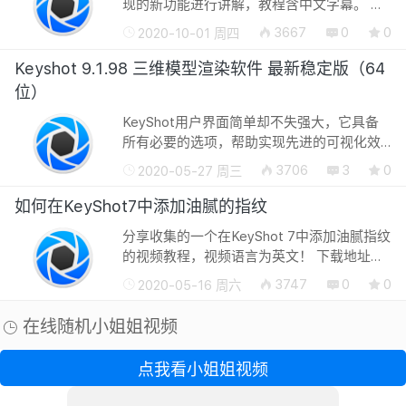
现的新功能进行讲解，教程含中文字幕。 下
载地址： 天翼云网盘：
3667
0
0
2020-10-01 周四
https://cloud.189.cn/t/FnEBvqJn2Erm 访问
码：fav3 版权所有©转载必须以链...
Keyshot 9.1.98 三维模型渲染软件 最新稳定版（64
位）
KeyShot用户界面简单却不失强大，它具备
所有必要的选项，帮助实现先进的可视化效
果，让工作畅通无阻。KeyShot运行快速，
3706
3
0
2020-05-27 周三
无论是在笔记本电脑上，还是在拥有多个中
央处理器的网络服务器上，它都能抓住...
如何在KeyShot7中添加油腻的指纹
分享收集的一个在KeyShot 7中添加油腻指纹
的视频教程，视频语言为英文！ 下载地址：
链接：
3747
0
0
2020-05-16 周六
https://pan.baidu.com/s/1GAbCqSscW3OPB
提取码：saqg 复制这段内容后打开百度...
在线随机小姐姐视频
点我看小姐姐视频