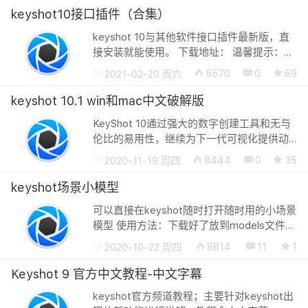
接 接口插件
keyshot10接口插件（合集）
keyshot 10与其他软件接口插件最新版，直
接安装就能使用。 下载地址： 温馨提示：此
处内容需要登录后才能查看！ 版权所有©转
5570
0
69
2021-02-20 周六
载必须以链接形式注明作者和原始出处：廿
八星空 » keyshot10接...
keyshot 10.1 win和mac中文破解版
KeyShot 10通过强大的数字创建工具和无与
伦比的易用性，继续为下一代可视化提供动
力。借助新功能，KeyShot能够将产品体验
8444
0
35
2020-11-19 周四
提升到新的高度，引入更多的方法来激发创
意，体验创建以及增强工作流以提供令人...
keyshot场景小模型
可以直接在keyshot随时打开随时用的小场景
模型 使用方法：下载好了放到models文件夹
即可。 下载地址： 版权所有©转载必须以链
8814
11
1
2020-10-22 周四
接形式注明作者和原始出处：廿八星空 »
keyshot场...
Keyshot 9 官方中文教程-中文字幕
keyshot官方频道教程；主要针对keyshot出