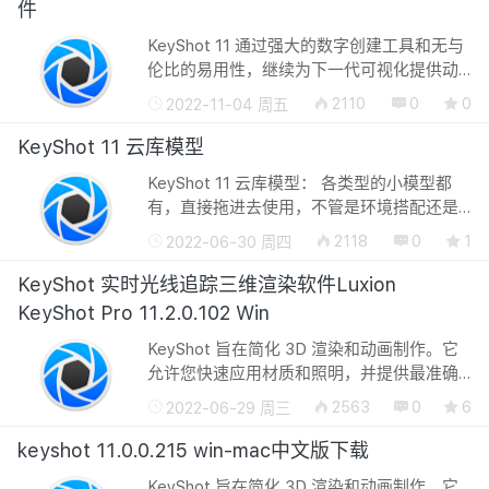
件
KeyShot 11 通过强大的数字创建工具和无与
伦比的易用性，继续为下一代可视化提供动
力。借助新功能，KeyShot能够将产品体验
2110
0
0
2022-11-04 周五
提升到新的高度，引入更多的方法来激发创
意，体验创建以及增强工作流以提供令...
KeyShot 11 云库模型
KeyShot 11 云库模型： 各类型的小模型都
有，直接拖进去使用，不管是环境搭配还是
干嘛都可以！ 下载地址： 版权所有©转载必
2118
0
1
2022-06-30 周四
须以链接形式注明作者和原始出处：廿八星
空 » KeyShot 11 云库模型
KeyShot 实时光线追踪三维渲染软件Luxion
KeyShot Pro 11.2.0.102 Win
KeyShot 旨在简化 3D 渲染和动画制作。它
允许您快速应用材质和照明，并提供最准确
的材质外观和真实世界的照明，所有这些都
2563
0
6
2022-06-29 周三
在一个强大的界面中，提供高级功能和实时
查看所有更改的能力。那么，什么是Key...
keyshot 11.0.0.215 win-mac中文版下载
KeyShot 旨在简化 3D 渲染和动画制作。它