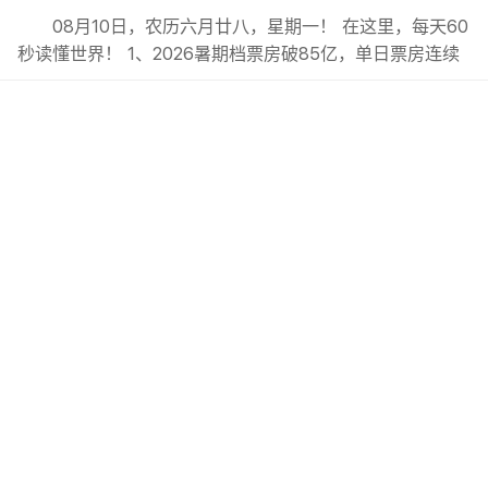
08月10日，农历六月廿八，星期一！ 在这里，每天60
秒读懂世界！ 1、2026暑期档票房破85亿，单日票房连续‌
30天‌破亿元，观影人次、放映场次双创新高；; 2、7月份我
国居民消费价格同比上涨0.5%，‌总体保持温和上涨态势；;
3、广州：推进人行道安步计划，启用智眼系统查处电动自
行车违法行为；; 4、上海足协：明日之星冠军...