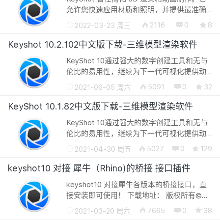
允许您快速应用材质和照明，并提供最准确
的材质外观和真实世界的照明，所有这些都
2116
0
8
2022-03-23 周三
在一个强大的界面中，提供高级功能和实时
查看所有更改的能力。那么，什么是Key...
Keyshot 10.2.102中文版下载-三维模型渲染软件
KeyShot 10通过强大的数字创建工具和无与
伦比的易用性，继续为下一代可视化提供动
力。借助新功能，KeyShot能够将产品体验
5091
0
32
2021-06-05 周六
提升到新的高度，引入更多的方法来激发创
意，体验创建以及增强工作流以提供令人...
KeyShot 10.1.82中文版下载-三维模型渲染软件
KeyShot 10通过强大的数字创建工具和无与
伦比的易用性，继续为下一代可视化提供动
力。借助新功能，KeyShot能够将产品体验
5027
0
129
2021-04-30 周五
提升到新的高度，引入更多的方法来激发创
意，体验创建以及增强工作流以提供令人...
keyshot10 对接 犀牛（Rhino)的桥接 接口插件
keyshot10 对接犀牛各版本的桥接接口，直
接安装即可使用！ 下载地址： 版权所有©转
载必须以链接形式注明作者和原始出处：廿
7665
0
38
2021-03-20 周六
八星空 » keyshot10 对接 犀牛（Rhino)的桥