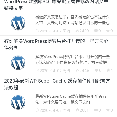
无法使用，失效而无法帮助给所需要...
WordPress数据库SQL命令批量替换修改网站文章
链接文字
易破解又来装逼了，首先易破解也不是什么
大神，只是利用这个网站记录自己的一些心
得分享给大家，也以至于以后进行查看，做
2429
0
0
2020-04-02 周四
网站的朋友都应该知道换域名是一个很麻烦
的问题，这不仅仅涉及到网站的一些...
教你解决WordPress博客后台打开慢的一些方法心
得分享
解决WordPress博客后台卡、打开慢的一些
方法和心得 下面由易破解整理、为易破解网
站原创文章、大家都知道易破解于咋天搭建
2448
0
1
2020-04-02 周四
完成好多需要处理的问题、比如设置伪静态
规则、设置缓存加速、等等问题今天...
2020年最新WP Super Cache 缓存插件使用配置方
法教程
最新WPSuperCache缓存插件使用配置方
法，为什么要写这一篇文章之前，
WordPress 开源更新到现在的4.9.1 是越来越
2881
0
0
2020-04-02 周四
拥肿，因为这个WordPress 是国外开发的头