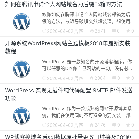
像及字体都是连接国外的服务器所有很卡，
如何在腾讯申请个人网站域名为后缀邮箱的方法
之前...
教你如何在腾讯申请个人网站域名邮箱为后
缀的方法，最近易破解突然想装逼，想使用
自己域名为后缀的邮箱号发送邮件，但是查
2571
0
0
2020-04-02 周四
了半天资料也没有找到怎么搭建自己的个人
邮箱服务器，结果就跑到了腾讯来的...
开源系统WordPress网站主题模板2018年最新安装
教程
WordPress 是一款知名的开源博客程序，你
可以任意的DIY你自己网站的一切，没有必要
使用WordPress 默认自带的那套模板，
2384
0
0
2020-04-02 周四
WordPress 其实就是一个框架结构的程序，
举个例子来说吧，WordPress 就是刚刚新...
WordPress 实现无插件纯代码配置 SMTP 邮件发送
功能
WordPress 作为一款成熟的网站开源博客系
统，我们在使用同时不可避免的要安装一部
分插件来实现一些功能，比如WordPress 自
2476
0
0
2020-04-02 周四
身并没有带有邮件系统发送的功能，但是安
装插件的话易破解不太想安装，因为...
WP博客换域名后sql数据库批量更改旧链接及301跳