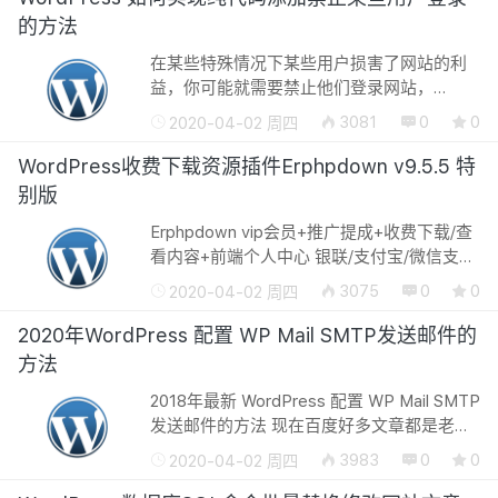
的方法
在某些特殊情况下某些用户损害了网站的利
益，你可能就需要禁止他们登录网站，
WordPress博客如何实现免插件纯代码添加
3081
0
0
2020-04-02 周四
禁止某些用户登录的方法，也就是
WordPress博客用户怎么实现封号，此教程
WordPress收费下载资源插件Erphpdown v9.5.5 特
由易破解...
别版
Erphpdown vip会员+推广提成+收费下载/查
看内容+前端个人中心 银联/支付宝/微信支
付/财付通/贝宝paypal WordPress插件目前
3075
0
0
2020-04-02 周四
更新至，会员推广下载专业版 WordPress插
件（erphpdown）一款针对虚拟资源收...
2020年WordPress 配置 WP Mail SMTP发送邮件的
方法
2018年最新 WordPress 配置 WP Mail SMTP
发送邮件的方法 现在百度好多文章都是老文
章，旧文章、软件早都更新好几版了文章还
3983
0
0
2020-04-02 周四
是旧的，这样就导致了好多以前的技术教程