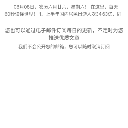
08月08日，农历六月廿六，星期六！ 在这里，每天
60秒读懂世界！ 1、上半年国内居民出游人次34.63亿，同
比增长5.4%；出游总花费3.21万亿元，同比增长2.0%；;
2、今年前7月我国货物贸易进出口总值超30万亿元，同比
您也可以通过电子邮件订阅每日的更新，不定时为您
增长17.3%，延续良好的增长态势；; 3、东航发布新规：8
推送优质文章
月6日（含）以后销售的国内客票，提前14天可免费退...
我们不会公开您的邮箱，您可以随时取消订阅