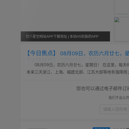
廿八星空网站APP下载地址 | 本站H5封装的APP
【今日焦点】
08月09日，农历六月廿七，
08月09日，农历六月廿七，星期日！ 在这里，每天6
未来三天浙江、上海、福建北部、江苏大部等地有强降雨；; 
年本科未录满专业TOP50公布：会计学410次居首，财务管理
您也可以通过电子邮件订
我们不会公