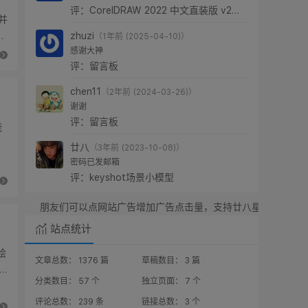
评：CorelDRAW 2022 中文直装版 v24.0.0.301
，并
率
zhuzi
（1年前 (2025-04-10)）
感谢大神
评：留言板
chen11
（2年前 (2024-03-26)）
谢谢
评：留言板
能
的
廿八
（3年前 (2023-10-08)）
密码已发邮箱
评：keyshot场景小模型
可以点网站广告增加广告点击量，支持廿八星空，感谢！
站点统计
绘
文章总数： 1376 篇
草稿数目： 3 篇
分类数目： 57 个
独立页面： 7 个
评论总数： 239 条
链接总数： 3 个