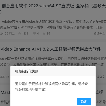
e 创意应用软件 2022 win x64 SP直装版-全家桶（嬴政天
）
，Adobe官方发布Adobe系列软件2021版本正式版，其中加入了更多AI的
再支持32位和Win10以前版本，对电脑的配置都有了更高的要求，现在
不用，先...
阅读全文
:24:08 周五
11311
0
35
z Video Enhance AI v1.8.2 人工智能视频无损放大软件
 Enhance AI是一款非常好用的视频分辨率放大软件，用户可以通过这款软件将
义调节，最高能够将其放大至8K分辨率，并提供真实的细节和动作一致
出现...
视频初始化失败
阅读全文
:55:45 周五
3317
0
26
通常是由于视频地址错误或网络异常引起，请检查
视频播放地址或重试！
z Mask AI v1.3.7 人工智能抠图软件蒙版创建工具正式版
确定
I 人工智能抠图软件中文汉化免安装正式版，与Photoshop相比，Mask AI不需