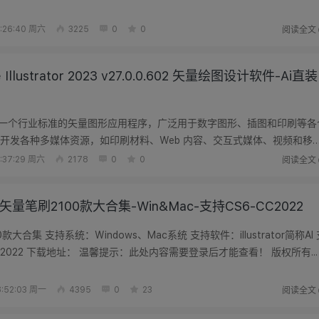
图...
阅读全文
:26:40 周六
3225
0
0
 Illustrator 2023 v27.0.0.602 矢量绘图设计软件-Ai直装
strator是一个行业标准的矢量图形应用程序，广泛用于数字图形、插图和印刷等各
开发各种多媒体资源，如印刷材料、Web 内容、交互式媒体、视频和移
...
阅读全文
:37:29 周六
2178
0
0
矢量笔刷2100款大合集-Win&Mac-支持CS6-CC2022
款大合集 支持系统：Windows、Mac系统 支持软件：illustrator简称AI 
持版本：AI CS6-CC2022 下载地址： 温馨提示：此处内容需要登录后才能查看！ 版权所有...
阅读全文
:52:03 周一
4395
0
23