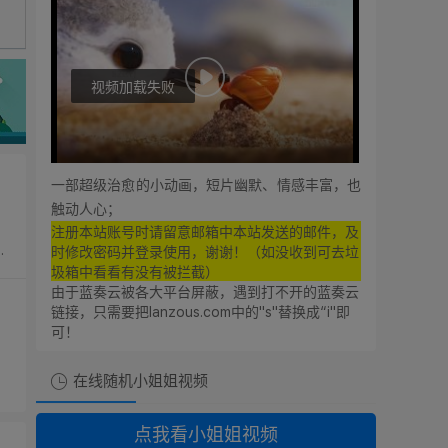
视频加载失败
0:00
0:00
一部超级治愈的小动画，短片幽默、情感丰富，也
触动人心；
，
注册本站账号时请留意邮箱中本站发送的邮件，及
时修改密码并登录使用，谢谢！（如没收到可去垃
圾箱中看看有没有被拦截）
由于蓝奏云被各大平台屏蔽，遇到打不开的蓝奏云
链接，只需要把lanzous.com中的"s"替换成“i"即
可！
在线随机小姐姐视频
点我看小姐姐视频