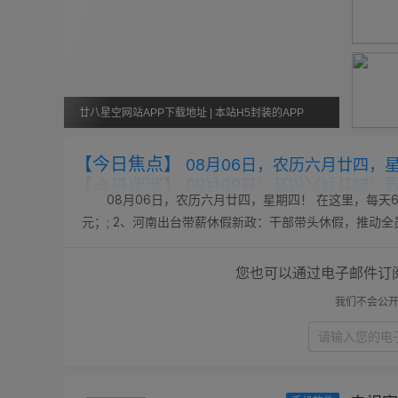
廿八星空网站APP下载地址 | 本站H5封装的APP
【今日焦点】
08月06日，农历六月廿四，
08月06日，农历六月廿四，星期四！ 在这里，每天6
元；; 2、河南出台带薪休假新政：干部带头休假，推动全
改名青海拉面，“兰州拉面”商标已处于无效状态，有商家改名已
您也可以通过电子邮件订
我们不会公