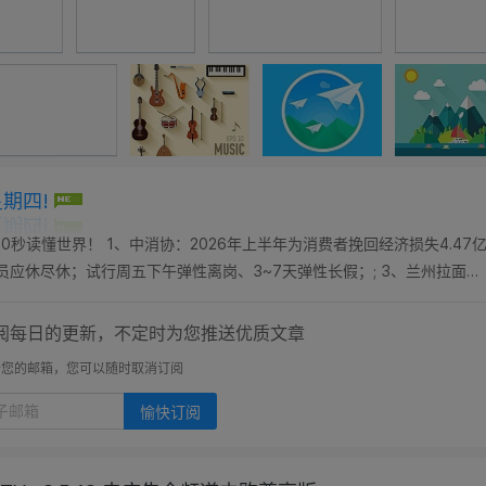
星期四!
0秒读懂世界！ 1、中消协：2026年上半年为消费者挽回经济损失4.47
员应休尽休；试行周五下午弹性离岗、3~7天弹性长假；; 3、兰州拉面或
两年；; 4、人贩...
阅每日的更新，不定时为您推送优质文章
开您的邮箱，您可以随时取消订阅