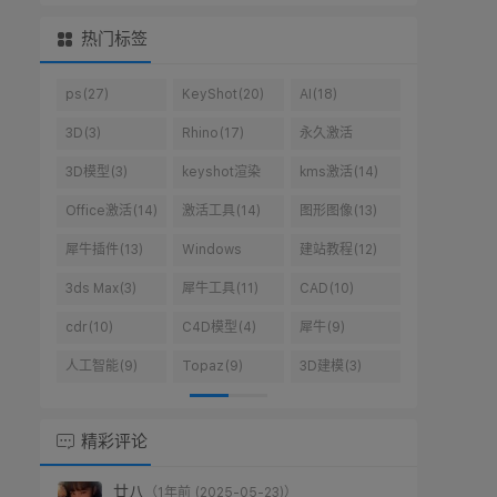
热门标签
在线高清壁纸
廿八导航
抖音音乐提取
二维码生成器
微信四九图生
国庆头像生成
成器
器
让照片动起来
音乐搜索下载
舔狗日记
罗盘时间
图片水印打码
短网址
站长在线工具
网
精彩评论
廿八
（1年前 (2025-05-23)）
版权原因，本站已经不提供cdr下载了。
评：CorelDRAW 2022 中文直装版 v24.0.0.301
327
（1年前 (2025-05-20)）
怎么下载?