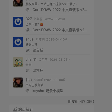
评：CorelDRAW 2022 中文直装版 v24.0.0.301
zhuzi
（1年前 (2025-04-10)）
感谢大神
评：留言板
chen11
（2年前 (2024-03-26)）
谢谢
评：留言板
廿八
（3年前 (2023-10-08)）
密码已发邮箱
评：keyshot场景小模型
朋友们可以点网站广告增加广告点击量，
站点统计
文章总数： 1373 篇
草稿数目： 3 篇
分类数目： 57 个
独立页面： 7 个
评论总数： 239 条
链接总数： 3 个