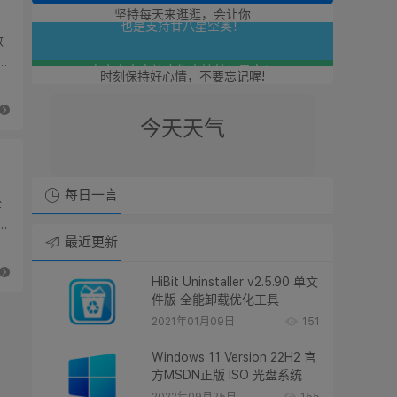
没事点击一下本站广告！
坚持每天来逛逛，会让你
数
也是支持廿八星空奥！
，
时刻保持好心情，不要忘记喔!
点击点击本站广告支持廿八星空！
今天天气
谢谢朋友们了奥！！
每日一言
全
核
最近更新
HiBit Uninstaller v2.5.90 单文
件版 全能卸载优化工具
2021年01月09日
151
Windows 11 Version 22H2 官
方MSDN正版 ISO 光盘系统