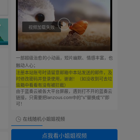
视频加载失败
0:00
0:00
一部超级治愈的小动画，短片幽默、情感丰富，也
触动人心；
亿
注册本站账号时请留意邮箱中本站发送的邮件，及
时修改密码并登录使用，谢谢！（如没收到可去垃
圾箱中看看有没有被拦截）
由于蓝奏云被各大平台屏蔽，遇到打不开的蓝奏云
链接，只需要把lanzous.com中的"s"替换成“i"即
可！
想支持廿八星空的朋友！
在线随机小姐姐视频
可以点击本站的广告奥！
点我看小姐姐视频