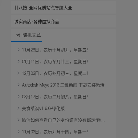
廿八搜-全网优质站点导航大全
诚实商店-各种虚拟商品
随机文章
1
1
月
2
8
日
，
农
历
十
月
初
九
，
星
期
五
!
0
1
月
1
1
日
，
农
历
冬
月
廿
三
，
星
期
日
!
1
2
月
0
3
日
，
农
历
冬
月
初
三
，
星
期
二
!
A
u
t
o
d
e
s
k
M
a
y
a
2
0
1
6
三
维
动
画
下
载
安
装
激
活
0
3
月
1
7
日
，
农
历
二
月
初
八
，
星
期
日
!
美
食
菜
谱
v
1
.
6
.
6
-
绿
化
版
微
信
如
何
查
看
自
己
的
身
份
证
有
没
有
绑
定
“
幽
.
.
.
1
1
月
0
3
日
，
农
历
九
月
十
四
，
星
期
一
!