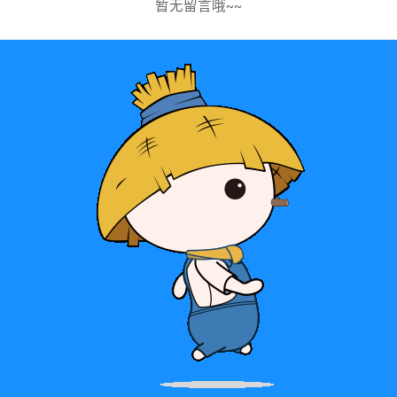
暂无留言哦~~