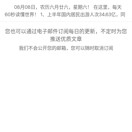
08月08日，农历六月廿六，星期六！ 在这里，每天
60秒读懂世界！ 1、上半年国内居民出游人次34.63亿，同
比增长5.4%；出游总花费3.21万亿元，同比增长2.0%；;
2、今年前7月我国货物贸易进出口总值超30万亿元，同比
您也可以通过电子邮件订阅每日的更新，不定时为您
增长17.3%，延续良好的增长态势；; 3、东航发布新规：8
推送优质文章
月6日（含）以后销售的国内客票，提前14天可免费退...
我们不会公开您的邮箱，您可以随时取消订阅