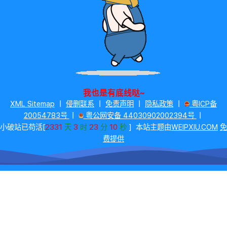
我也是有底线哒~
XML Sitemap
丨
侵删联系
丨
免责声明
丨
隐私政策
丨
粤ICP备
20054783号
丨
粤公网安备 44030902002394号
丨
2331
3
23
11
小破站已苟活[
天
时
分
秒
]
本站主题由
WEIPXIU.COM
免
费提供