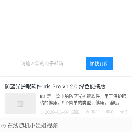
防蓝光护眼软件 Iris Pro v1.2.0 绿色便携版
Iris 是一款电脑防蓝光护眼软件，用于保护眼
睛的健康。9个简单的类型，健康，睡眠，阅
读，编程，Biohacker，太阳镜，黑暗，电
3811
0
2
2020-06-04 周四
影，叠加Iris，3种模式，自动，手动，暂停
等等。你可以减少从屏幕发出的...
在线随机小姐姐视频