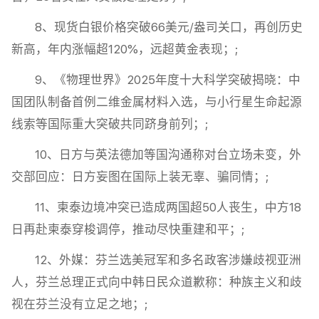
8、现货白银价格突破66美元/盎司关口，再创历史
新高，年内涨幅超120%，远超黄金表现；;
9、《物理世界》2025年度十大科学突破揭晓：中
国团队制备首例二维金属材料入选，与小行星生命起源
线索等国际重大突破共同跻身前列；;
10、日方与英法德加等国沟通称对台立场未变，外
交部回应：日方妄图在国际上装无辜、骗同情；;
11、柬泰边境冲突已造成两国超50人丧生，中方18
日再赴柬泰穿梭调停，推动尽快重建和平；;
12、外媒：芬兰选美冠军和多名政客涉嫌歧视亚洲
人，芬兰总理正式向中韩日民众道歉称：种族主义和歧
视在芬兰没有立足之地；;