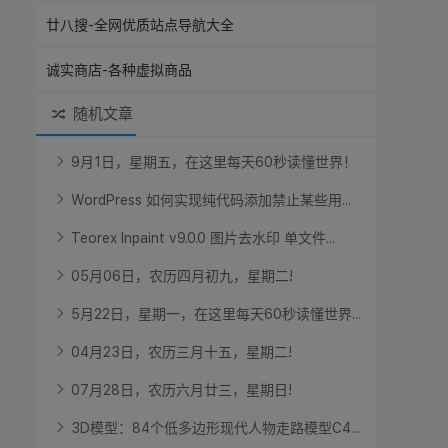
廿八搜-全网优质站点导航大全
诚实商店-各种虚拟商品
随机文章
9
月
1
日
，
星
期
五
，
在
这
里
每
天
6
0
秒
读
懂
世
界
！
W
o
r
d
P
r
e
s
s
如
何
实
现
纯
代
码
添
加
禁
止
某
些
用
.
.
.
T
e
o
r
e
x
I
n
p
a
i
n
t
v
9
.
0
.
0
图
片
去
水
印
单
文
件
.
.
.
0
5
月
0
6
日
，
农
历
四
月
初
九
，
星
期
二
!
5
月
2
2
日
，
星
期
一
，
在
这
里
每
天
6
0
秒
读
懂
世
界
.
.
.
0
4
月
2
3
日
，
农
历
三
月
十
五
，
星
期
二
!
0
7
月
2
8
日
，
农
历
六
月
廿
三
，
星
期
日
!
3
D
模
型
：
8
4
个
低
多
边
形
现
代
人
物
走
路
模
型
C
4
.
.
.