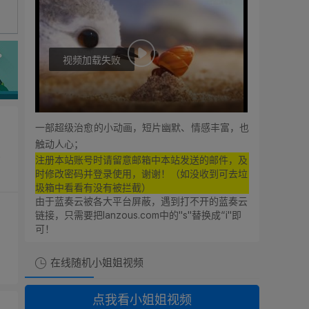
视频加载失败
0:00
0:00
一部超级治愈的小动画，短片幽默、情感丰富，也
触动人心；
亿
注册本站账号时请留意邮箱中本站发送的邮件，及
时修改密码并登录使用，谢谢！（如没收到可去垃
圾箱中看看有没有被拦截）
由于蓝奏云被各大平台屏蔽，遇到打不开的蓝奏云
链接，只需要把lanzous.com中的"s"替换成“i"即
可！
在线随机小姐姐视频
想支持廿八星空的朋友！
点我看小姐姐视频