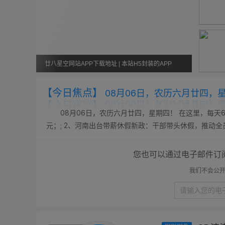
廿八星空网站APP下载地址 | 本站H5封装的APP
【今日焦点】
08月06日，农历六月廿四，
08月06日，农历六月廿四，星期四！ 在这里，每天6
元；; 2、河南出台带薪休假新政：干部带头休假，推动全
改名青海拉面，“兰州拉面”商标已处于无效状态，有商家改名已
您也可以通过电子邮件订
我们不会公