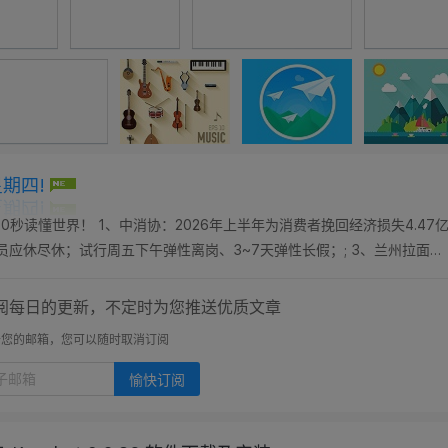
星期四!
0秒读懂世界！ 1、中消协：2026年上半年为消费者挽回经济损失4.47
员应休尽休；试行周五下午弹性离岗、3~7天弹性长假；; 3、兰州拉面或
两年；; 4、人贩...
阅每日的更新，不定时为您推送优质文章
开您的邮箱，您可以随时取消订阅