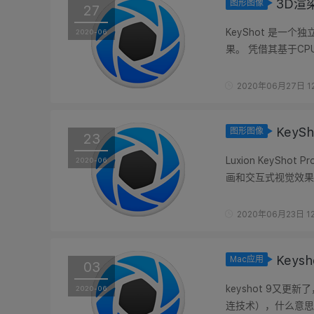
3D渲染
图形图像
27
KeyShot 是
2020-06
果。 凭借其基于C
染，而无需使用高端显
2020年06月27日 12
KeySh
图形图像
23
Luxion KeyS
2020-06
画和交互式视觉效果
现逼真的实时渲染，而
2020年06月23日 12
Keys
Mac应用
03
keyshot 9又更新
2020-06
连技术），什么意思