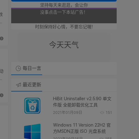
坚持每天来逛逛，会让你
可以点击本站的广告奥！
效
没事点击一下本站广告！
时刻保持好心情，不要忘记喔!
也是支持廿八星空奥！
今天天气
点击点击本站广告支持廿八星空！
每日一言
，动
谢谢朋友们了奥！！
实
最近更新
HiBit Uninstaller v2.5.90 单文
件版 全能卸载优化工具
2021年01月09日
151
Windows 11 Version 22H2 官
方MSDN正版 ISO 光盘系统
，