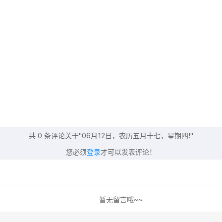
共
0
条评论关于"06月12日，农历五月十七，星期四!"
您必须
登录
才可以发表评论！
暂无留言哦~~