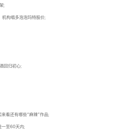
架;
卖，机构唱多泡泡玛特股价;
;
酒回归初心;
来看还有哪些“麻辣”作品;
一至60天内;