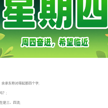
”，余承东称对得起那四个字;
吗？;
在是三、四流;