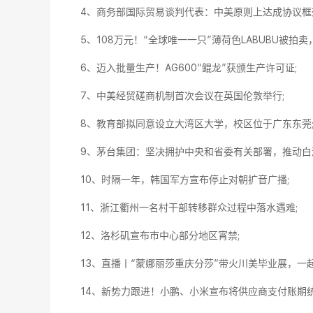
4、商务部国际贸易谈判代表：中美原则上达成协议框
5、108万元！“全球唯一一只”薄荷色LABUBU被拍
6、迈入批量生产！AG600“鲲龙”获颁生产许可证;
7、中美经贸磋商机制首次会议在英国伦敦举行;
8、教育部拟同意设立大湾区大学，校区位于广东东莞
9、茅台集团：坚决拥护中央和省委有关部署，推动白
10、时隔一年，韩国军方宣布停止对朝扩音广播;
11、浙江衢州一名村干部转移群众过程中落水遇难;
12、洛杉矶宣布市中心部分地区宵禁;
13、直播丨“蒙娜丽莎重庆分莎”带火川美毕业展，一起
14、新势力跟进！小鹏、小米宣布将供应商支付账期统