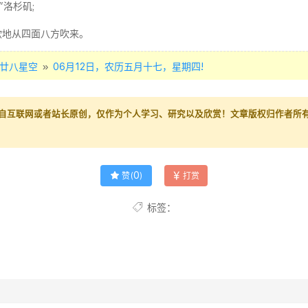
”洛杉矶;
欲地从四面八方吹来。
»
廿八星空
06月12日，农历五月十七，星期四!
自互联网或者站长原创，仅作为个人学习、研究以及欣赏！文章版权归作者所
0
赞(
)
打赏
标签：