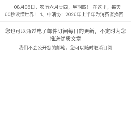
08月06日，农历六月廿四，星期四！ 在这里，每天
60秒读懂世界！ 1、中消协：2026年上半年为消费者挽回
经济损失4.47亿元；; 2、河南出台带薪休假新政：干部带
头休假，推动全员应休尽休；试行周五下午弹性离岗、3~7
您也可以通过电子邮件订阅每日的更新，不定时为您
天弹性长假；; 3、兰州拉面或改名青海拉面，“兰州拉面”
推送优质文章
商标已处于无效状态，有商家改名已两年；; 4、人贩...
我们不会公开您的邮箱，您可以随时取消订阅