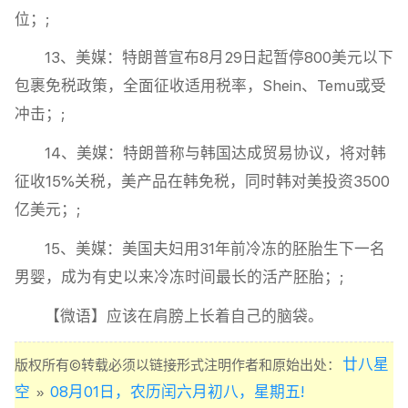
位；;
13、美媒：特朗普宣布​​8月29日起暂停800美元以下
包裹免税政策​​，​​全面征收适用税率​​，Shein、Temu或受
冲击；;
14、美媒：特朗普称与韩国达成贸易协议，将对韩
征收15%关税，​​美产品在韩免税​​，同时韩对美投资3500
亿美元​​；;
15、美媒：美国夫妇用31年前冷冻的胚胎生下一名
男婴，成为有史以来冷冻时间最长的活产胚胎；;
【微语】应该在肩膀上长着自己的脑袋。
廿八星
版权所有©转载必须以链接形式注明作者和原始出处：
空
08月01日，农历闰六月初八，星期五!
»