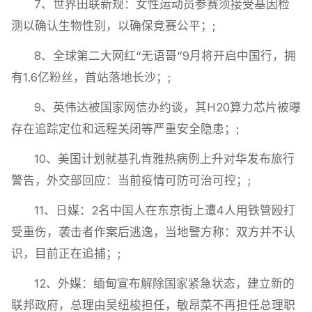
7、世界田联新规：女性运动员参赛须接受基因检
测以确认生物性别，以确保竞赛公平；;
8、全球第二大网红“无语哥”9月将开启中国行，拥
有1.6亿粉丝，首站落地长沙；;
9、英伟达被国家网信办约谈，其H20算力芯片被曝
存在追踪定位和远程关闭等严重安全隐患；;
10、美国计划就基孔肯雅热病例上升对华发布旅行
警告，外交部回应：当前疫情可防可治可控；;
11、日媒：2名中国人在东京街上遭4人用铁管殴打
受重伤，袭击者作案后逃逸，当地警方称：双方并不认
识，目前正在追捕；;
12、外媒：缅甸宣布解除国家紧急状态，建立新的
联邦政府，总理由吴纽梭担任，敏昂菜不再担任总理职