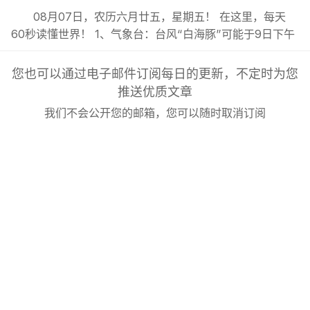
08月07日，农历六月廿五，星期五！ 在这里，每天
60秒读懂世界！ 1、气象台：台风“白海豚”可能于9日下午
至10日早晨在浙江到福建北部沿海地区登陆；; 2、报告称
中国暑期“工厂游”走红，热度同比增长超36%，成为旅游
您也可以通过电子邮件订阅每日的更新，不定时为您
市场新晋热门业态；; 3、安徽一景区邀自驾游客漂流凭票
推送优质文章
报销高速过路费，景区回应：不限出发地，上限1万元...
我们不会公开您的邮箱，您可以随时取消订阅