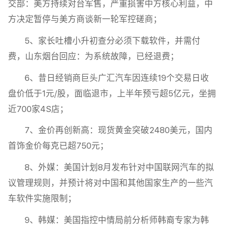
交部：美方持续对台军售，严重损害中方核心利益，中
方决定暂停与美方商谈新一轮军控磋商；
5、家长吐槽小升初查分必须下载软件，并需付
费，山东烟台回应：为系统故障，已经退费；
6、昔日经销商巨头广汇汽车因连续19个交易日收
盘价低于1元/股，面临退市，上半年预亏超5亿元，坐拥
近700家4S店；
7、金价再创新高：现货黄金突破2480美元，国内
首饰金价每克已超750元；
8、外媒：美国计划8月发布针对中国联网汽车的拟
议管理规则，并预计将对中国和其他国家生产的一些汽
车软件实施限制；
9、韩媒：美国指控中情局前分析师韩裔专家为韩