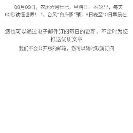
08月09日，农历六月廿七，星期日！ 在这里，每天
60秒读懂世界！ 1、台风“白海豚”预计9日晚至10日早晨在
浙闽沿海登陆，未来三天浙江、上海、福建北部、江苏大部
等地有强降雨；; 2、新疆调整4A及以上景区自驾服务费，
您也可以通过电子邮件订阅每日的更新，不定时为您
统一按“车”收费；; 3、2026年本科未录满专业TOP50公
推送优质文章
布：会计学410次居首，财务管理398次、英语379次紧
我们不会公开您的邮箱，您可以随时取消订阅
随...