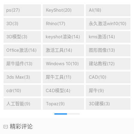
在线高清壁纸
廿八导航
抖音音乐提取
二维码生成器
微信四九图生成器
国庆头像生成器
让照片动起来
音乐搜索下载
舔狗日记
罗盘时间
图片水印打码
短网址
站长在线工具网
精彩评论
廿八
（1年前 (2025-05-23)）
版权原因，本站已经不提供cdr下载了。
评：CorelDRAW 2022 中文直装版 v24.0.0.301