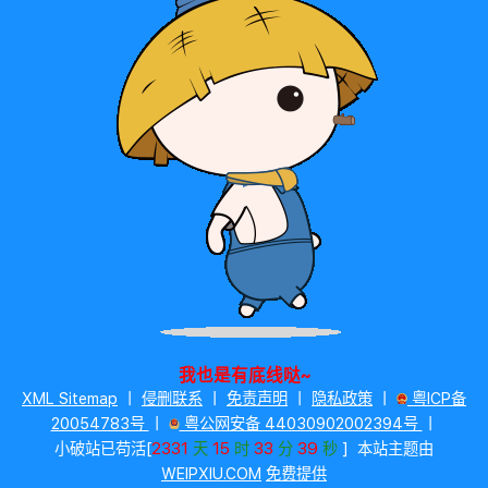
我也是有底线哒~
XML Sitemap
丨
侵删联系
丨
免责声明
丨
隐私政策
丨
粤ICP备
20054783号
丨
粤公网安备 44030902002394号
丨
2331
15
33
39
小破站已苟活[
天
时
分
秒
]
本站主题由
WEIPXIU.COM
免费提供