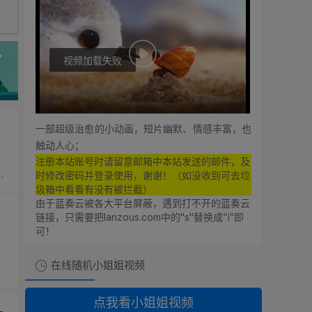
视频加载失败
0:00
0:00
一部超级治愈的小动画，短片幽默、情感丰富，也
触动人心；
注册本站账号时请留意邮箱中本站发送的邮件，及
时修改密码并登录使用，谢谢！（如没收到可去垃
圾箱中看看有没有被拦截）
由于蓝奏云被各大平台屏蔽，遇到打不开的蓝奏云
链接，只需要把lanzous.com中的"s"替换成“i"即
可！
在线随机小姐姐视频
点我看小姐姐视频