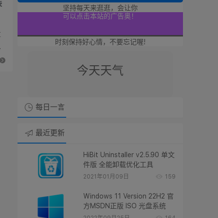
装
坚持每天来逛逛，会让你
想支持廿八星空的朋友！
算
时刻保持好心情，不要忘记喔!
可以点击本站的广告奥！
提
没事点击一下本站广告！
今天天气
也是支持廿八星空奥！
每日一言
点击点击本站广告支持廿八星空！
最近更新
谢谢朋友们了奥！！
HiBit Uninstaller v2.5.90 单文
件版 全能卸载优化工具
2021年01月09日
159
Windows 11 Version 22H2 官
方MSDN正版 ISO 光盘系统