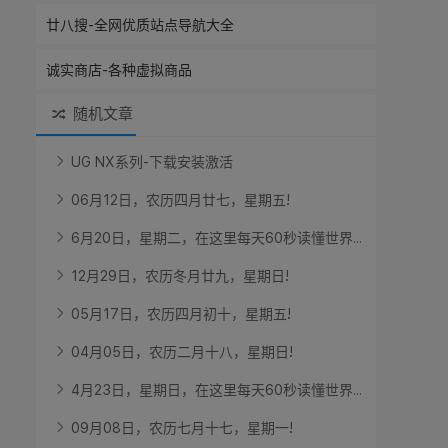
廿八搜-全网优质站点导航大全
诚实商店-各种虚拟商品
随机文章
U
G
N
X
系
列
-
下
载
安
装
激
活
0
6
月
1
2
日
，
农
历
四
月
廿
七
，
星
期
五
!
6
月
2
0
日
，
星
期
二
，
在
这
里
每
天
6
0
秒
读
懂
世
界
.
.
.
1
2
月
2
9
日
，
农
历
冬
月
廿
九
，
星
期
日
!
0
5
月
1
7
日
，
农
历
四
月
初
十
，
星
期
五
!
0
4
月
0
5
日
，
农
历
二
月
十
八
，
星
期
日
!
4
月
2
3
日
，
星
期
日
，
在
这
里
每
天
6
0
秒
读
懂
世
界
.
.
.
0
9
月
0
8
日
，
农
历
七
月
十
七
，
星
期
一
!