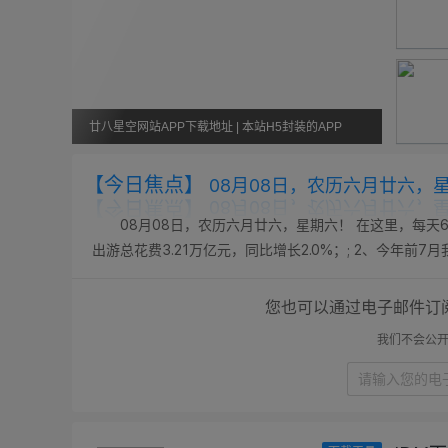
廿八星空网站APP下载地址 | 本站H5封装的APP
【今日焦点】
08月08日，农历六月廿六，
08月08日，农历六月廿六，星期六！ 在这里，每天6
出游总花费3.21万亿元，同比增长2.0%；; 2、今年前
态势；; 3、东航发布新规：8月6日（含）以后销售的国内客
您也可以通过电子邮件订
我们不会公