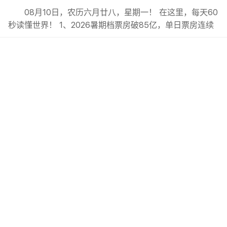
08月10日，农历六月廿八，星期一！ 在这里，每天60
秒读懂世界！ 1、2026暑期档票房破85亿，单日票房连续‌
30天‌破亿元，观影人次、放映场次双创新高；; 2、7月份我
国居民消费价格同比上涨0.5%，‌总体保持温和上涨态势；;
3、广州：推进人行道安步计划，启用智眼系统查处电动自
行车违法行为；; 4、上海足协：明日之星冠军...