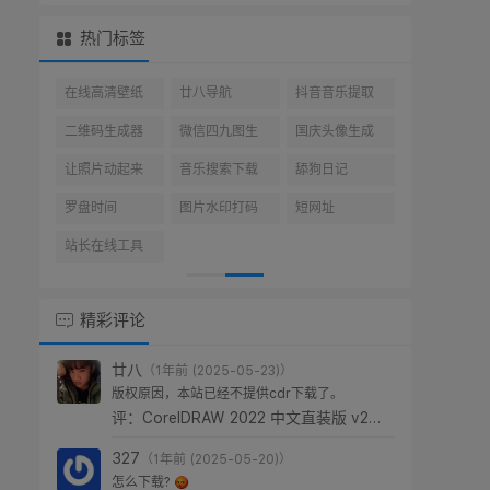
热门标签
在线高清壁纸
廿八导航
抖音音乐提取
二维码生成器
微信四九图生
国庆头像生成
成器
器
让照片动起来
音乐搜索下载
舔狗日记
罗盘时间
图片水印打码
短网址
站长在线工具
网
精彩评论
廿八
（1年前 (2025-05-23)）
版权原因，本站已经不提供cdr下载了。
评：CorelDRAW 2022 中文直装版 v24.0.0.301
327
（1年前 (2025-05-20)）
怎么下载?