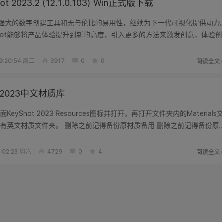
ot 2023.2 (12.1.0.103) Win正式版下载
23通过强大的数字创建工具和无与伦比的易用性，继续为下一代可视化提供动力
Shot能够将产品体验提升到新的高度，引入更多的方法来激发创意，体验创
供令...
阅读全文
:20:54 周二
3917
0
0
t 2023中文材质库
KeyShot 2023 Resources图标并打开，再打开文件夹内的Materials
有英文材质文件夹。 删除之前记得备份原材质备用 删除之前记得备份原
...
阅读全文
:02:23 周六
4729
0
4