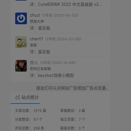
评：CorelDRAW 2022 中文直装版 v24.0.0.301
zhuzi
（1年前 (2025-04-10)）
感谢大神
评：留言板
chen11
（2年前 (2024-03-26)）
谢谢
评：留言板
廿八
（3年前 (2023-10-08)）
密码已发邮箱
评：keyshot场景小模型
朋友们可以点网站广告增加广告点击量，支持廿八星空，感谢！
站点统计
文章总数： 1375 篇
草稿数目： 3 篇
分类数目： 57 个
独立页面： 7 个
评论总数： 239 条
链接总数： 3 个