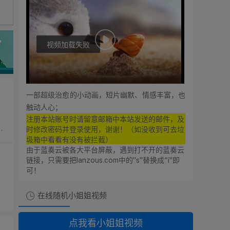
视频加载失败
0:00
0:00
一部超级治愈的小动画，短片幽默、情感丰富，也
触动人心；
注册本站账号时请留意邮箱中本站发送的邮件，及
时修改密码并登录使用，谢谢！（如没收到可去垃
圾箱中看看有没有被拦截）
由于蓝奏云被各大平台屏蔽，遇到打不开的蓝奏云
链接，只需要把lanzous.com中的"s"替换成“i"即
可！
在线随机小姐姐视频
点我看小姐姐视频
想支持廿八星空的朋友！