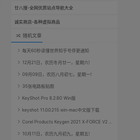
廿八搜-全网优质站点导航大全
诚实商店-各种虚拟商品
随机文章
每
天
6
0
秒
读
懂
世
界
知
乎
号
停
更
通
知
1
2
月
2
1
日
，
农
历
冬
月
廿
一
，
星
期
六
!
0
9
月
0
9
日
，
农
历
八
月
初
七
，
星
期
一
!
3
5
张
电
路
板
贴
图
K
e
y
S
h
o
t
P
r
o
8
.
2
.
8
0
W
i
n
版
k
e
y
s
h
o
t
1
1
.
0
.
0
.
2
1
5
w
i
n
-
m
a
c
中
文
版
下
载
C
o
r
e
l
P
r
o
d
u
c
t
s
K
e
y
g
e
n
2
0
2
1
X
-
F
O
R
C
E
V
2
.
.
.
1
0
月
1
1
日
，
农
历
九
月
初
九
，
星
期
五
!