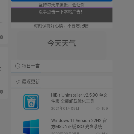
坚持每天来逛逛，会让你
。
可以点击本站的广告奥！
时刻保持好心情，不要忘记喔!
没事点击一下本站广告！
今天天气
也是支持廿八星空奥！
点击点击本站广告支持廿八星空！
每日一言
文
谢谢朋友们了奥！！
材
最近更新
HiBit Uninstaller v2.5.90 单文
件版 全能卸载优化工具
2021年01月09日
159
Windows 11 Version 22H2 官
方MSDN正版 ISO 光盘系统