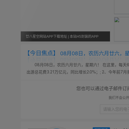
廿八星空网站APP下载地址 | 本站H5封装的APP
【今日焦点】
08月08日，农历六月廿六，
08月08日，农历六月廿六，星期六！ 在这里，每天6
出游总花费3.21万亿元，同比增长2.0%；; 2、今年前
态势；; 3、东航发布新规：8月6日（含）以后销售的国内客
您也可以通过电子邮件订
我们不会公