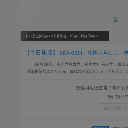
廿八星空网站APP下载地址 | 本站H5封装的APP
【今日焦点】
08月08日，农历六月廿六，
08月08日，农历六月廿六，星期六！ 在这里，每天6
出游总花费3.21万亿元，同比增长2.0%；; 2、今年前
态势；; 3、东航发布新规：8月6日（含）以后销售的国内客
您也可以通过电子邮件订
我们不会公