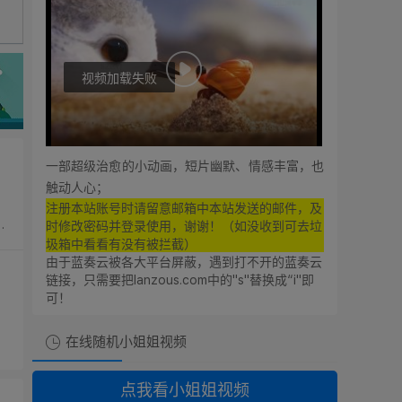
视频加载失败
0:00
0:00
一部超级治愈的小动画，短片幽默、情感丰富，也
触动人心；
注册本站账号时请留意邮箱中本站发送的邮件，及
时修改密码并登录使用，谢谢！（如没收到可去垃
想支持廿八星空的朋友！
圾箱中看看有没有被拦截）
由于蓝奏云被各大平台屏蔽，遇到打不开的蓝奏云
链接，只需要把lanzous.com中的"s"替换成“i"即
可以点击本站的广告奥！
可！
没事点击一下本站广告！
在线随机小姐姐视频
也是支持廿八星空奥！
点我看小姐姐视频