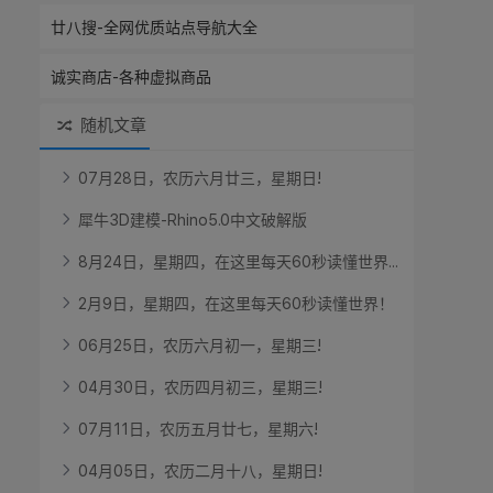
廿八搜-全网优质站点导航大全
诚实商店-各种虚拟商品
随机文章
0
7
月
2
8
日
，
农
历
六
月
廿
三
，
星
期
日
!
犀
牛
3
D
建
模
-
R
h
i
n
o
5
.
0
中
文
破
解
版
8
月
2
4
日
，
星
期
四
，
在
这
里
每
天
6
0
秒
读
懂
世
界
.
.
.
2
月
9
日
，
星
期
四
，
在
这
里
每
天
6
0
秒
读
懂
世
界
！
0
6
月
2
5
日
，
农
历
六
月
初
一
，
星
期
三
!
0
4
月
3
0
日
，
农
历
四
月
初
三
，
星
期
三
!
0
7
月
1
1
日
，
农
历
五
月
廿
七
，
星
期
六
!
0
4
月
0
5
日
，
农
历
二
月
十
八
，
星
期
日
!