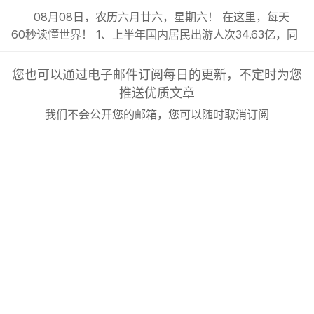
08月08日，农历六月廿六，星期六！ 在这里，每天
60秒读懂世界！ 1、上半年国内居民出游人次34.63亿，同
比增长5.4%；出游总花费3.21万亿元，同比增长2.0%；;
2、今年前7月我国货物贸易进出口总值超30万亿元，同比
您也可以通过电子邮件订阅每日的更新，不定时为您
增长17.3%，延续良好的增长态势；; 3、东航发布新规：8
推送优质文章
月6日（含）以后销售的国内客票，提前14天可免费退改...
我们不会公开您的邮箱，您可以随时取消订阅