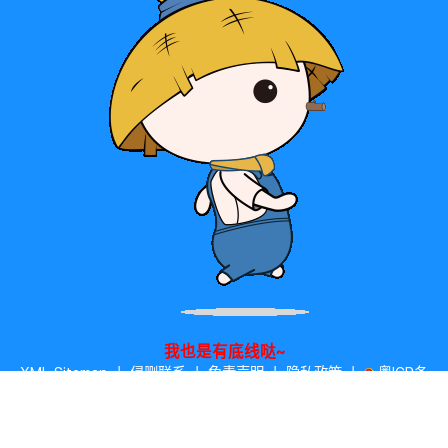
我也是有底线哒~
XML Sitemap
丨
侵删联系
丨
免责声明
丨
隐私政策
丨
粤ICP备
20054783号
丨
粤公网安备 44030902002394号
丨
2331
23
3
9
小破站已苟活[
天
时
分
秒
]
本站主题由
WEIPXIU.COM
免
费提供