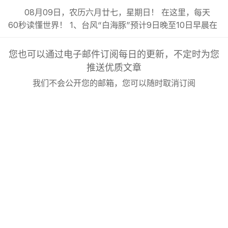
08月09日，农历六月廿七，星期日！ 在这里，每天
60秒读懂世界！ 1、台风“白海豚”预计9日晚至10日早晨在
浙闽沿海登陆，未来三天浙江、上海、福建北部、江苏大部
等地有强降雨；; 2、新疆调整4A及以上景区自驾服务费，
您也可以通过电子邮件订阅每日的更新，不定时为您
统一按“车”收费；; 3、2026年本科未录满专业TOP50公
推送优质文章
布：会计学410次居首，财务管理398次、英语379次紧...
我们不会公开您的邮箱，您可以随时取消订阅