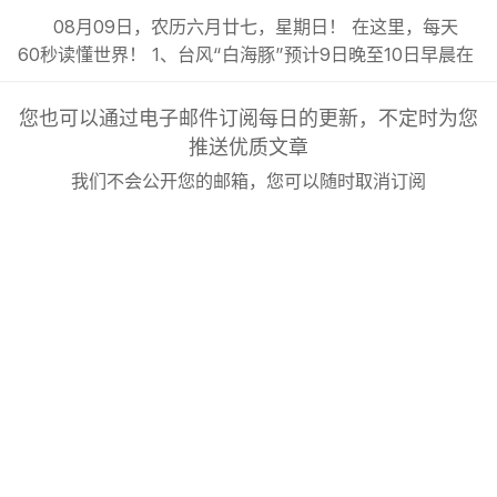
08月09日，农历六月廿七，星期日！ 在这里，每天
60秒读懂世界！ 1、台风“白海豚”预计9日晚至10日早晨在
浙闽沿海登陆，未来三天浙江、上海、福建北部、江苏大部
等地有强降雨；; 2、新疆调整4A及以上景区自驾服务费，
您也可以通过电子邮件订阅每日的更新，不定时为您
统一按“车”收费；; 3、2026年本科未录满专业TOP50公
推送优质文章
布：会计学410次居首，财务管理398次、英语379次紧
我们不会公开您的邮箱，您可以随时取消订阅
随...