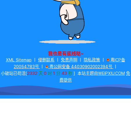
我也是有底线哒~
XML Sitemap
丨
侵删联系
丨
免责声明
丨
隐私政策
丨
粤ICP备
20054783号
丨
粤公网安备 44030902002394号
丨
2332
0
1
43
小破站已苟活[
天
时
分
秒
]
本站主题由
WEIPXIU.COM
免
费提供