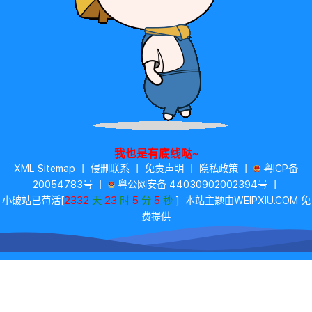
我也是有底线哒~
XML Sitemap
丨
侵删联系
丨
免责声明
丨
隐私政策
丨
粤ICP备
20054783号
丨
粤公网安备 44030902002394号
丨
2332
23
5
5
小破站已苟活[
天
时
分
秒
]
本站主题由
WEIPXIU.COM
免
费提供