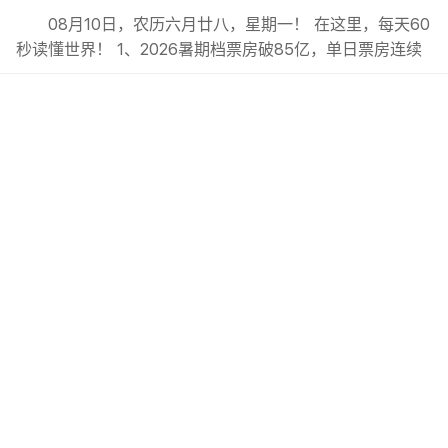
08月10日，农历六月廿八，星期一！ 在这里，每天60
秒读懂世界！ 1、2026暑期档票房破85亿，单日票房连续‌
30天‌破亿元，观影人次、放映场次双创新高；; 2、7月份我
国居民消费价格同比上涨0.5%，‌总体保持温和上涨态势；;
3、广州：推进人行道安步计划，启用智眼系统查处电动自
行车违法行为；; 4、上海足协：明日之星冠军...