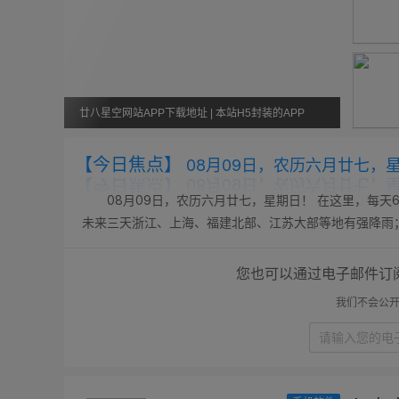
廿八星空网站APP下载地址 | 本站H5封装的APP
【今日焦点】
08月09日，农历六月廿七，
08月09日，农历六月廿七，星期日！ 在这里，每天6
未来三天浙江、上海、福建北部、江苏大部等地有强降雨；; 
年本科未录满专业TOP50公布：会计学410次居首，财务管理
您也可以通过电子邮件订
我们不会公