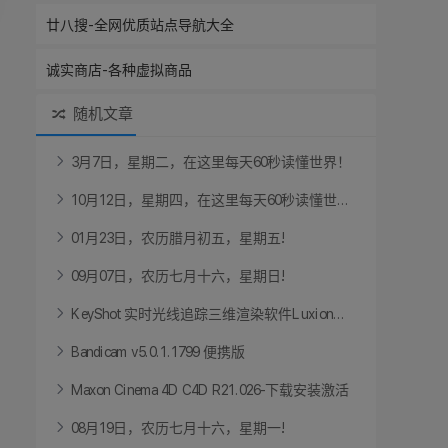
廿八搜-全网优质站点导航大全
诚实商店-各种虚拟商品
随机文章
3
月
7
日
，
星
期
二
，
在
这
里
每
天
6
0
秒
读
懂
世
界
！
1
0
月
1
2
日
，
星
期
四
，
在
这
里
每
天
6
0
秒
读
懂
世
.
.
.
0
1
月
2
3
日
，
农
历
腊
月
初
五
，
星
期
五
!
0
9
月
0
7
日
，
农
历
七
月
十
六
，
星
期
日
!
K
e
y
S
h
o
t
实
时
光
线
追
踪
三
维
渲
染
软
件
L
u
x
i
o
n
.
.
.
B
a
n
d
i
c
a
m
v
5
.
0
.
1
.
1
7
9
9
便
携
版
M
a
x
o
n
C
i
n
e
m
a
4
D
C
4
D
R
2
1
.
0
2
6
-
下
载
安
装
激
活
0
8
月
1
9
日
，
农
历
七
月
十
六
，
星
期
一
!