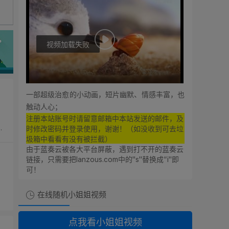
视频加载失败
0:00
0:00
一部超级治愈的小动画，短片幽默、情感丰富，也
触动人心；
，
注册本站账号时请留意邮箱中本站发送的邮件，及
时修改密码并登录使用，谢谢！（如没收到可去垃
圾箱中看看有没有被拦截）
由于蓝奏云被各大平台屏蔽，遇到打不开的蓝奏云
链接，只需要把lanzous.com中的"s"替换成“i"即
可！
在线随机小姐姐视频
点我看小姐姐视频