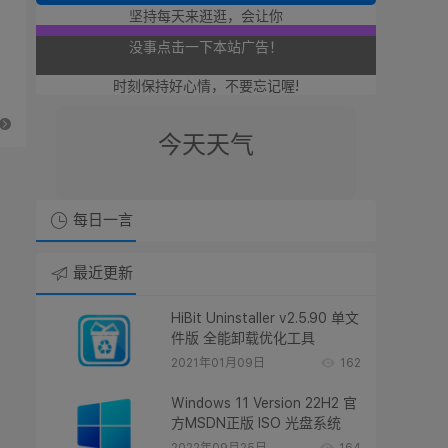
想支持廿八星空的朋友！
坚持每天来逛逛，会让你
可以点击本站的广告奥！
时刻保持好心情，不要忘记喔!
没事点击一下本站广告！
今天天气
也是支持廿八星空奥！
点击点击本站广告支持廿八星空！
每日一言
谢谢朋友们了奥！！
最近更新
HiBit Uninstaller v2.5.90 单文
件版 全能卸载优化工具
2021年01月09日
162
Windows 11 Version 22H2 官
方MSDN正版 ISO 光盘系统