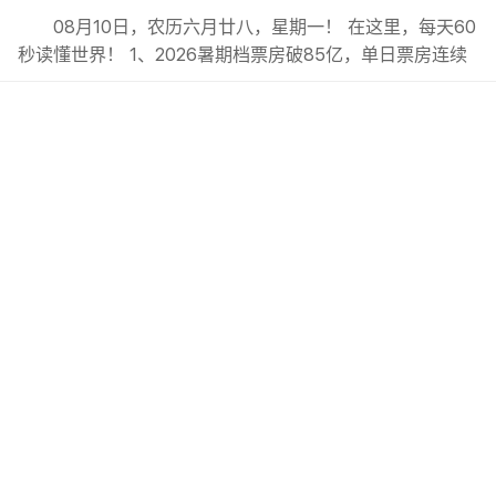
08月10日，农历六月廿八，星期一！ 在这里，每天60
秒读懂世界！ 1、2026暑期档票房破85亿，单日票房连续‌
30天‌破亿元，观影人次、放映场次双创新高；; 2、7月份我
国居民消费价格同比上涨0.5%，‌总体保持温和上涨态势；;
3、广州：推进人行道安步计划，启用智眼系统查处电动自
行车违法行为；; 4、上海足协：明日之星冠军...