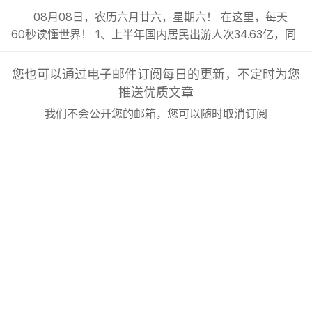
08月08日，农历六月廿六，星期六！ 在这里，每天
60秒读懂世界！ 1、上半年国内居民出游人次34.63亿，同
比增长5.4%；出游总花费3.21万亿元，同比增长2.0%；;
2、今年前7月我国货物贸易进出口总值超30万亿元，同比
您也可以通过电子邮件订阅每日的更新，不定时为您
增长17.3%，延续良好的增长态势；; 3、东航发布新规：8
推送优质文章
月6日（含）以后销售的国内客票，提前14天可免费退改...
我们不会公开您的邮箱，您可以随时取消订阅