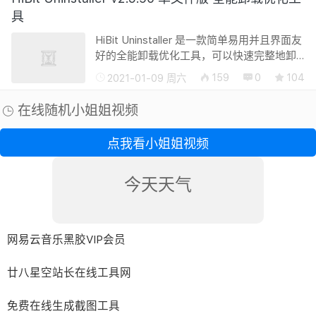
具
HiBit Uninstaller 是一款简单易用并且界面友
好的全能卸载优化工具，可以快速完整地卸
载 Windows 系统安装的应用程序。其内部还
159
0
104
2021-01-09 周六
包含了很多可以清理、优化并管理系统的工
具。HiBit Uninstaller 是目前唯...
在线随机小姐姐视频
点我看小姐姐视频
今天天气
网易云音乐黑胶VIP会员
廿八星空站长在线工具网
免费在线生成截图工具