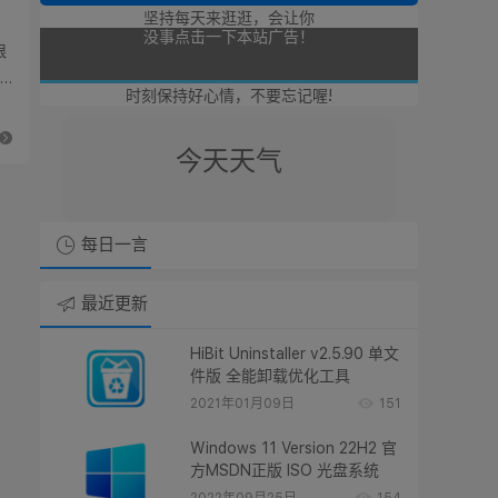
坚持每天来逛逛，会让你
可以点击本站的广告奥！
限
没事点击一下本站广告！
时刻保持好心情，不要忘记喔!
也是支持廿八星空奥！
今天天气
点击点击本站广告支持廿八星空！
每日一言
谢谢朋友们了奥！！
最近更新
HiBit Uninstaller v2.5.90 单文
件版 全能卸载优化工具
2021年01月09日
151
Windows 11 Version 22H2 官
方MSDN正版 ISO 光盘系统