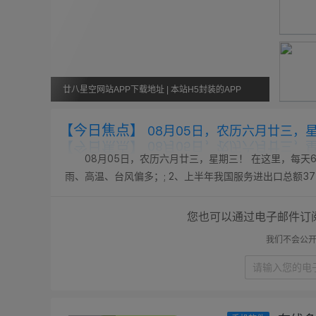
廿八星空网站APP下载地址 | 本站H5封装的APP
【今日焦点】
08月05日，农历六月廿三，
08月05日，农历六月廿三，星期三！ 在这里，每天
雨、高温、台风偏多；; 2、上半年我国服务进出口总额3779
7月楼市淡季不淡：多城成交同比保持增长，上海豪宅项目开盘
您也可以通过电子邮件订
我们不会公