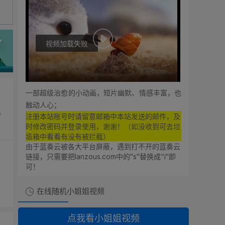
视频加载失败
0:00
0:00
一部超级治愈的小动画，短片幽默、情感丰富，也
触动人心；
暴
注册本站账号时请留意邮箱中本站发送的邮件，及
、
时修改密码并登录使用，谢谢！（如没收到可去垃
圾箱中看看有没有被拦截）
由于蓝奏云被各大平台屏蔽，遇到打不开的蓝奏云
链接，只需要把lanzous.com中的"s"替换成“i"即
可！
在线随机小姐姐视频
想支持廿八星空的朋友！
点我看小姐姐视频