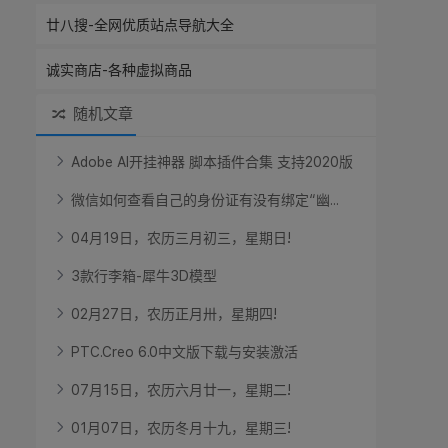
廿八搜-全网优质站点导航大全
诚实商店-各种虚拟商品
随机文章
A
d
o
b
e
A
I
开
挂
神
器
脚
本
插
件
合
集
支
持
2
0
2
0
版
微
信
如
何
查
看
自
己
的
身
份
证
有
没
有
绑
定
“
幽
.
.
.
0
4
月
1
9
日
，
农
历
三
月
初
三
，
星
期
日
!
3
款
行
李
箱
-
犀
牛
3
D
模
型
0
2
月
2
7
日
，
农
历
正
月
卅
，
星
期
四
!
P
T
C
.
C
r
e
o
6
.
0
中
文
版
下
载
与
安
装
激
活
0
7
月
1
5
日
，
农
历
六
月
廿
一
，
星
期
二
!
0
1
月
0
7
日
，
农
历
冬
月
十
九
，
星
期
三
!