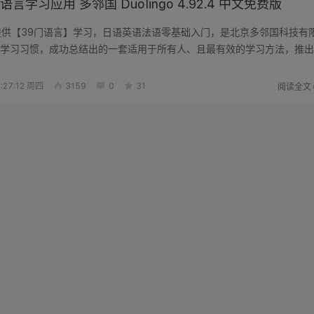
言学习应用 多邻国 Duolingo 4.92.4 中文免费版
go，提供【39门语言】学习，日语英语法语零基础入门，是北京多邻国科技有
学习习惯，成功总结出的一套适用于所有人、且最有效的学习方法，推出
ol...
阅读全文
:27:12 周四
3159
0
31