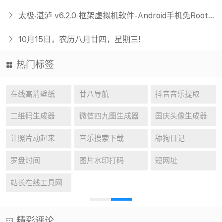
太极·湛泸 v6.2.0 框架虚拟机软件-Android手机免Root使用Xposed
10月15日，农历八月廿四，星期三!
热门标签
ps(27)
KeyShot(20)
AI(18)
3D(3)
Rhino(17)
永久激活win10(10)
3D模型(3)
keyshot渲染(14)
kms激活(14)
Office激活(14)
激活工具(14)
图形图像(13)
犀牛插件(13)
Windows 10(10)
建站教程(12)
3ds Max(3)
犀牛工具(11)
CAD(10)