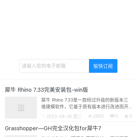
犀牛 Rhino 7.33完美安装包-win版
犀牛 Rhino 7.33是一款经过升级的新版本三
维建模软件，它基于原有版本进行改进而开
发而成。这个软件以其小巧的体积和高效的
2893
0
0
2023-09-26 周二
处理能力，备受全球设计师的欢迎，并在诸
如3D动画制作、仿真图纸设计、科学研...
Grasshopper—GH完全汉化包for犀牛7