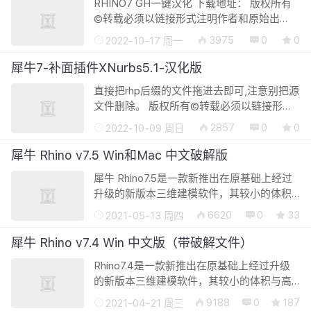
RHINO7 GH一键汉化 下载地址： 版权所有
©转载必须以链接形式注明作者和原始出
处：廿八星空 » Grasshopper—GH完全汉化
3975
0
0
2022-10-17 周一
包for犀牛7
犀牛7-补面插件XNurbs5.1-汉化版
直接把rhp后缀的文件拖进去即可,注意别把源
文件删除。 版权所有©转载必须以链接形式
注明作者和原始出处：廿八星空 » 犀牛7-补
2857
0
0
2022-10-09 周日
面插件XNurbs5.1-汉化版
犀牛 Rhino v7.5 Win和Mac 中文破解版
犀牛 Rhino7.5是一款新推出在原基础上经过
升级的新版本三维建模软件，其较小的体积
与高效的处理方案深受各国设计师的喜爱，
6620
0
33
2021-05-13 周四
在3D动画制作、仿真图纸设计、科学探索以
及机械研发等领域有着非常广泛的的应...
犀牛 Rhino v7.4 Win 中文版（带破解文件）
Rhino7.4是一款新推出在原基础上经过升级
的新版本三维建模软件，其较小的体积与高
效的处理方案深受各国设计师的喜爱，在3D
9188
0
187
2021-04-21 周三