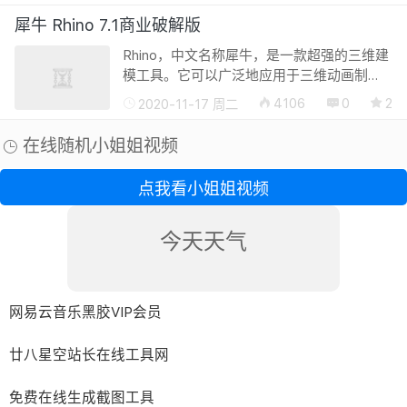
动画制作、仿真图纸设计、科学探索以及机
械研发等领域有着非常广泛的的应用。R...
犀牛 Rhino 7.1商业破解版
Rhino，中文名称犀牛，是一款超强的三维建
模工具。它可以广泛地应用于三维动画制
作、工业制造、科学研究以及机械设计等领
4106
0
2
2020-11-17 周二
域。它能轻易整合3DS MAX 与Softimage的
模型功能部分，对要求精细、弹性与复杂...
在线随机小姐姐视频
点我看小姐姐视频
今天天气
网易云音乐黑胶VIP会员
廿八星空站长在线工具网
免费在线生成截图工具