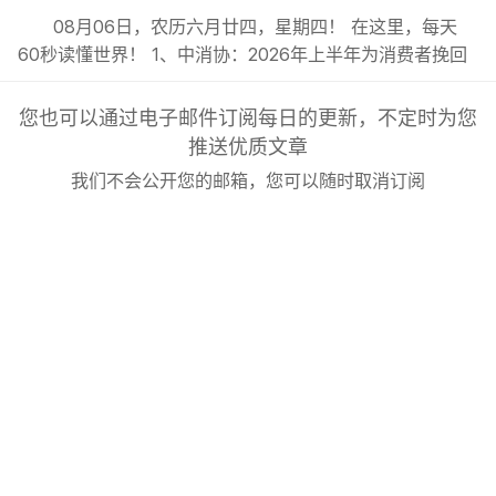
08月06日，农历六月廿四，星期四！ 在这里，每天
60秒读懂世界！ 1、中消协：2026年上半年为消费者挽回
经济损失4.47亿元；; 2、河南出台带薪休假新政：干部带
头休假，推动全员应休尽休；试行周五下午弹性离岗、3~7
您也可以通过电子邮件订阅每日的更新，不定时为您
天弹性长假；; 3、兰州拉面或改名青海拉面，“兰州拉面”
推送优质文章
商标已处于无效状态，有商家改名已两年；; 4、人贩...
我们不会公开您的邮箱，您可以随时取消订阅