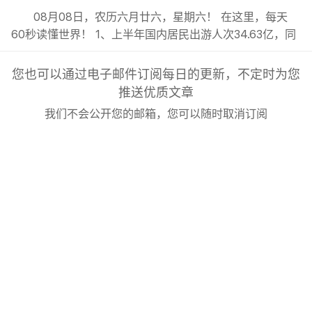
08月08日，农历六月廿六，星期六！ 在这里，每天
60秒读懂世界！ 1、上半年国内居民出游人次34.63亿，同
比增长5.4%；出游总花费3.21万亿元，同比增长2.0%；;
2、今年前7月我国货物贸易进出口总值超30万亿元，同比
您也可以通过电子邮件订阅每日的更新，不定时为您
增长17.3%，延续良好的增长态势；; 3、东航发布新规：8
推送优质文章
月6日（含）以后销售的国内客票，提前14天可免费退改...
我们不会公开您的邮箱，您可以随时取消订阅