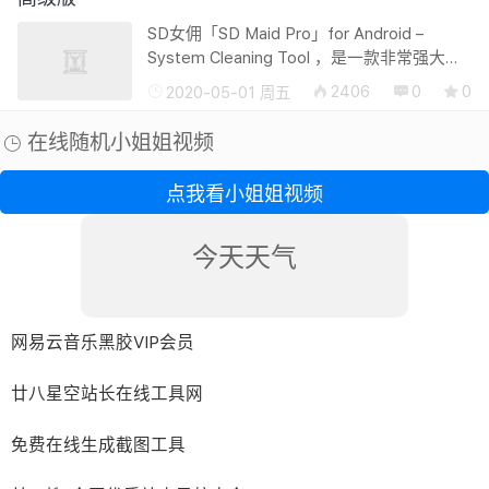
SD女佣「SD Maid Pro」for Android –
System Cleaning Tool ，是一款非常强大专
业的手机储存卡垃圾文件清理工具，原生简
2406
0
0
2020-05-01 周五
体中文，原生无广告、功能非常全，且清理
占用空间软少，操作简便。由于运行在...
在线随机小姐姐视频
点我看小姐姐视频
今天天气
网易云音乐黑胶VIP会员
廿八星空站长在线工具网
免费在线生成截图工具