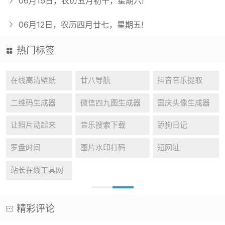
06月15日，农历五月初十，星期六!
06月12日，农历四月廿七，星期五!
热门标签
在线高清壁纸
廿八导航
抖音音乐提取
二维码生成器
微信四九图生成器
国庆头像生成器
让照片动起来
音乐搜索下载
舔狗日记
罗盘时间
图片水印打码
短网址
站长在线工具网
精彩评论