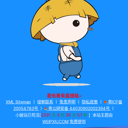
我也是有底线哒~
XML Sitemap
丨
侵删联系
丨
免责声明
丨
隐私政策
丨
粤ICP备
20054783号
丨
粤公网安备 44030902002394号
丨
2331
3
35
57
小破站已苟活[
天
时
分
秒
]
本站主题由
WEIPXIU.COM
免费提供