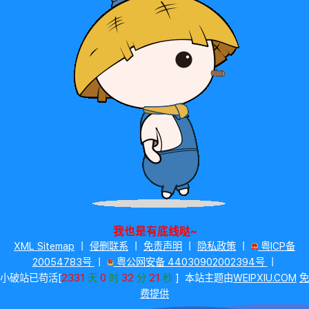
我也是有底线哒~
XML Sitemap
丨
侵删联系
丨
免责声明
丨
隐私政策
丨
粤ICP备
20054783号
丨
粤公网安备 44030902002394号
丨
2331
0
32
21
小破站已苟活[
天
时
分
秒
]
本站主题由
WEIPXIU.COM
免
费提供