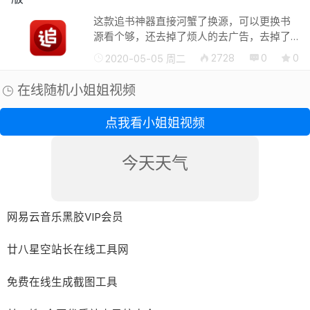
这款追书神器直接河蟹了换源，可以更换书
源看个够，还去掉了烦人的去广告，去掉了
追书神器APP升级检测让你一个版本用到永
2728
0
0
2020-05-05 周二
久。 修改说明 by zhou45解锁VIP功能，登
录即是VIP...
在线随机小姐姐视频
点我看小姐姐视频
今天天气
网易云音乐黑胶VIP会员
廿八星空站长在线工具网
免费在线生成截图工具