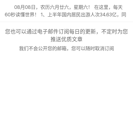
08月08日，农历六月廿六，星期六！ 在这里，每天
60秒读懂世界！ 1、上半年国内居民出游人次34.63亿，同
比增长5.4%；出游总花费3.21万亿元，同比增长2.0%；;
2、今年前7月我国货物贸易进出口总值超30万亿元，同比
您也可以通过电子邮件订阅每日的更新，不定时为您
增长17.3%，延续良好的增长态势；; 3、东航发布新规：8
推送优质文章
月6日（含）以后销售的国内客票，提前14天可免费退改...
我们不会公开您的邮箱，您可以随时取消订阅