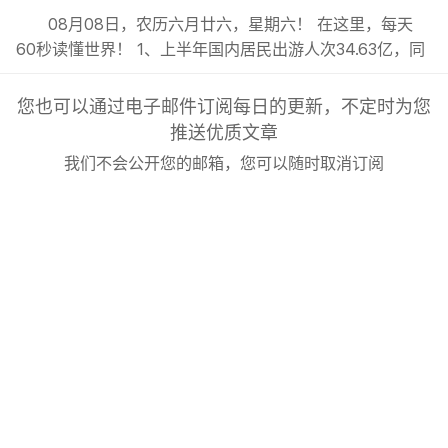
08月08日，农历六月廿六，星期六！ 在这里，每天
60秒读懂世界！ 1、上半年国内居民出游人次34.63亿，同
比增长5.4%；出游总花费3.21万亿元，同比增长2.0%；;
2、今年前7月我国货物贸易进出口总值超30万亿元，同比
您也可以通过电子邮件订阅每日的更新，不定时为您
增长17.3%，延续良好的增长态势；; 3、东航发布新规：8
推送优质文章
月6日（含）以后销售的国内客票，提前14天可免费退...
我们不会公开您的邮箱，您可以随时取消订阅