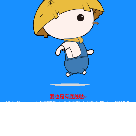
我也是有底线哒~
XML Sitemap
丨
侵删联系
丨
免责声明
丨
隐私政策
丨
粤ICP备
20054783号
丨
粤公网安备 44030902002394号
丨
2330
0
0
57
小破站已苟活[
天
时
分
秒
]
本站主题由
WEIPXIU.COM
免
费提供