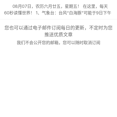
08月07日，农历六月廿五，星期五！ 在这里，每天
60秒读懂世界！ 1、气象台：台风“白海豚”可能于9日下午
至10日早晨在浙江到福建北部沿海地区登陆；; 2、报告称
中国暑期“工厂游”走红，热度同比增长超36%，成为旅游
您也可以通过电子邮件订阅每日的更新，不定时为您
市场新晋热门业态；; 3、安徽一景区邀自驾游客漂流凭票
推送优质文章
报销高速过路费，景区回应：不限出发地，上限1万元...
我们不会公开您的邮箱，您可以随时取消订阅