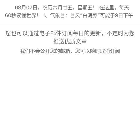
08月07日，农历六月廿五，星期五！ 在这里，每天
60秒读懂世界！ 1、气象台：台风“白海豚”可能于9日下午
至10日早晨在浙江到福建北部沿海地区登陆；; 2、报告称
中国暑期“工厂游”走红，热度同比增长超36%，成为旅游
您也可以通过电子邮件订阅每日的更新，不定时为您
市场新晋热门业态；; 3、安徽一景区邀自驾游客漂流凭票
推送优质文章
报销高速过路费，景区回应：不限出发地，上限1万元...
我们不会公开您的邮箱，您可以随时取消订阅