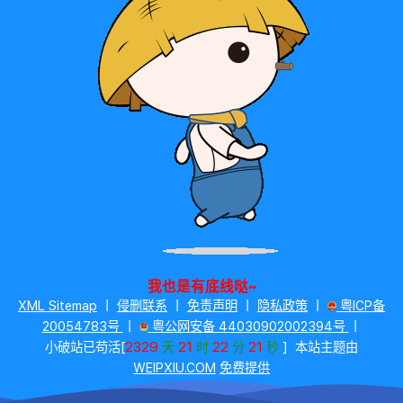
我也是有底线哒~
XML Sitemap
丨
侵删联系
丨
免责声明
丨
隐私政策
丨
粤ICP备
20054783号
丨
粤公网安备 44030902002394号
丨
2329
21
22
21
小破站已苟活[
天
时
分
秒
]
本站主题由
WEIPXIU.COM
免费提供