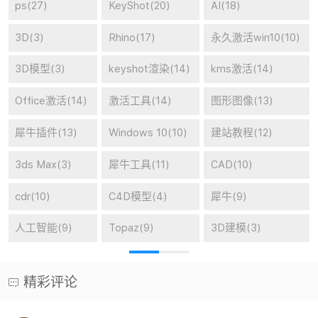
在线高清壁纸
廿八导航
抖音音乐提取
二维码生成器
微信四九图生成器
国庆头像生成器
让照片动起来
音乐搜索下载
舔狗日记
罗盘时间
图片水印打码
短网址
站长在线工具网
精彩评论
廿八
（1年前 (2025-05-23)）
版权原因，本站已经不提供cdr下载了。
评：CorelDRAW 2022 中文直装版 v24.0.0.301
327
（1年前 (2025-05-20)）