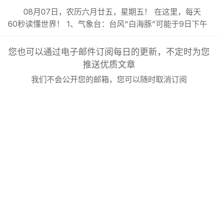
08月07日，农历六月廿五，星期五！ 在这里，每天
60秒读懂世界！ 1、气象台：台风“白海豚”可能于9日下午
至10日早晨在浙江到福建北部沿海地区登陆；; 2、报告称
中国暑期“工厂游”走红，热度同比增长超36%，成为旅游
您也可以通过电子邮件订阅每日的更新，不定时为您
市场新晋热门业态；; 3、安徽一景区邀自驾游客漂流凭票
推送优质文章
报销高速过路费，景区回应：不限出发地，上限1万元，...
我们不会公开您的邮箱，您可以随时取消订阅