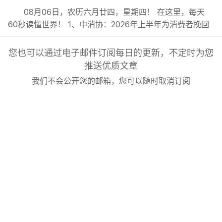
08月06日，农历六月廿四，星期四！ 在这里，每天
60秒读懂世界！ 1、中消协：2026年上半年为消费者挽回
经济损失4.47亿元；; 2、河南出台带薪休假新政：干部带
头休假，推动全员应休尽休；试行周五下午弹性离岗、3~7
您也可以通过电子邮件订阅每日的更新，不定时为您
天弹性长假；; 3、兰州拉面或改名青海拉面，“兰州拉面”
推送优质文章
商标已处于无效状态，有商家改名已两年；; 4、人贩...
我们不会公开您的邮箱，您可以随时取消订阅