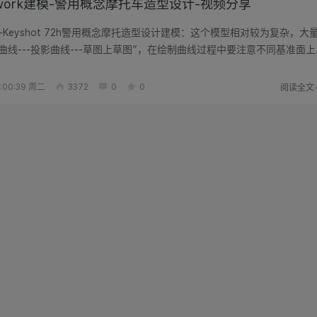
idwork建模-警用概念摩托车造型设计-视频分享
idwork+Keyshot 72h警用概念摩托造型设计建模：这个模型相对较为复杂，大
-曲线---投影曲线---草图上草图”，在绘制曲线过程中要注意不同基准面上
...
阅读全文
:00:39 周二
3372
0
0