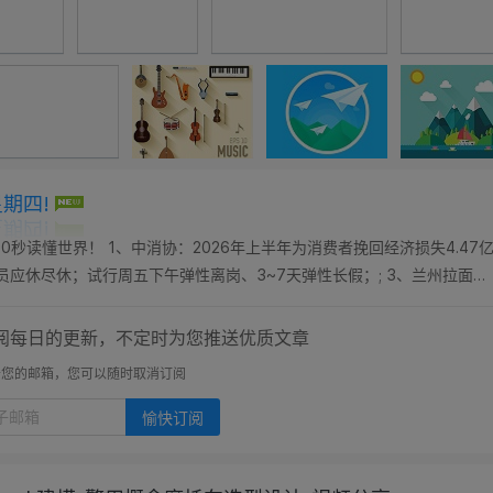
星期四!
0秒读懂世界！ 1、中消协：2026年上半年为消费者挽回经济损失4.47
员应休尽休；试行周五下午弹性离岗、3~7天弹性长假；; 3、兰州拉面或
两年；; 4、人贩...
阅每日的更新，不定时为您推送优质文章
开您的邮箱，您可以随时取消订阅