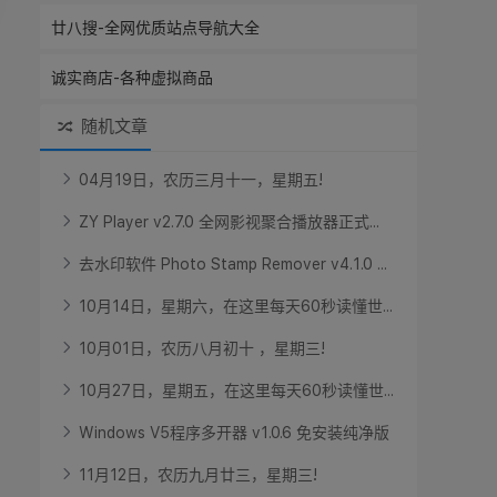
廿八搜-全网优质站点导航大全
诚实商店-各种虚拟商品
随机文章
0
4
月
1
9
日
，
农
历
三
月
十
一
，
星
期
五
!
Z
Y
P
l
a
y
e
r
v
2
.
7
.
0
全
网
影
视
聚
合
播
放
器
正
式
.
.
.
去
水
印
软
件
P
h
o
t
o
S
t
a
m
p
R
e
m
o
v
e
r
v
4
.
1
.
0
.
.
.
1
0
月
1
4
日
，
星
期
六
，
在
这
里
每
天
6
0
秒
读
懂
世
.
.
.
1
0
月
0
1
日
，
农
历
八
月
初
十
，
星
期
三
!
1
0
月
2
7
日
，
星
期
五
，
在
这
里
每
天
6
0
秒
读
懂
世
.
.
.
W
i
n
d
o
w
s
V
5
程
序
多
开
器
v
1
.
0
.
6
免
安
装
纯
净
版
1
1
月
1
2
日
，
农
历
九
月
廿
三
，
星
期
三
!