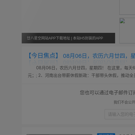
廿八星空网站APP下载地址 | 本站H5封装的APP
【今日焦点】
08月06日，农历六月廿四，
08月06日，农历六月廿四，星期四！ 在这里，每天6
元；; 2、河南出台带薪休假新政：干部带头休假，推动全
改名青海拉面，“兰州拉面”商标已处于无效状态，有商家改名已
您也可以通过电子邮件订
我们不会公