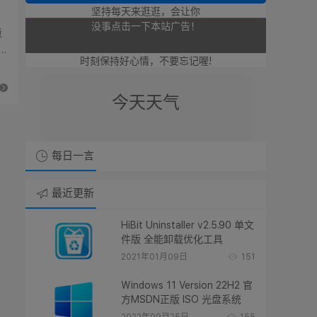
坚持每天来逛逛，会让你
可以点击本站的广告奥！
量
没事点击一下本站广告！
时刻保持好心情，不要忘记喔!
也是支持廿八星空奥！
今天天气
点击点击本站广告支持廿八星空！
每日一言
谢谢朋友们了奥！！
最近更新
HiBit Uninstaller v2.5.90 单文
件版 全能卸载优化工具
2021年01月09日
151
Windows 11 Version 22H2 官
方MSDN正版 ISO 光盘系统