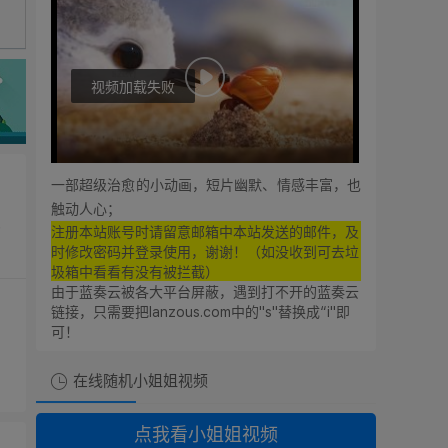
视频加载失败
0:00
0:00
一部超级治愈的小动画，短片幽默、情感丰富，也
触动人心；
亿
注册本站账号时请留意邮箱中本站发送的邮件，及
时修改密码并登录使用，谢谢！（如没收到可去垃
圾箱中看看有没有被拦截）
由于蓝奏云被各大平台屏蔽，遇到打不开的蓝奏云
链接，只需要把lanzous.com中的"s"替换成“i"即
可！
在线随机小姐姐视频
想支持廿八星空的朋友！
点我看小姐姐视频