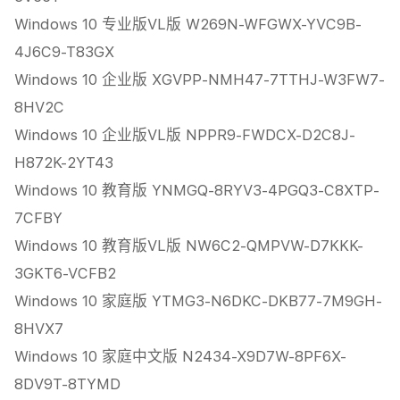
Windows 10 专业版VL版 W269N-WFGWX-YVC9B-
4J6C9-T83GX
Windows 10 企业版 XGVPP-NMH47-7TTHJ-W3FW7-
8HV2C
Windows 10 企业版VL版 NPPR9-FWDCX-D2C8J-
H872K-2YT43
Windows 10 教育版 YNMGQ-8RYV3-4PGQ3-C8XTP-
7CFBY
Windows 10 教育版VL版 NW6C2-QMPVW-D7KKK-
3GKT6-VCFB2
Windows 10 家庭版 YTMG3-N6DKC-DKB77-7M9GH-
8HVX7
Windows 10 家庭中文版 N2434-X9D7W-8PF6X-
8DV9T-8TYMD