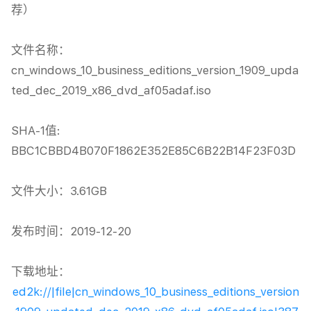
荐）

文件名称：
cn_windows_10_business_editions_version_1909_upda
ted_dec_2019_x86_dvd_af05adaf.iso

SHA-1值: 
BBC1CBBD4B070F1862E352E85C6B22B14F23F03D

文件大小：3.61GB

发布时间：2019-12-20

下载地址：
ed2k://|file|cn_windows_10_business_editions_version