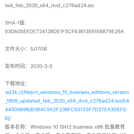
ted_feb_2020_x64_dvd_c276ad24.iso

SHA-1值: 
93DA05EEDE724128DE1F5CF63613E61E6879E29A

文件大小：5.07GB

发布时间：2020-3-5

下载地址：
ed2k://|file|cn_windows_10_business_editions_version
_1909_updated_feb_2020_x64_dvd_c276ad24.iso|54
44509696|B384C952F238FC65133F7D37EA3DEFD
6|/
版本名称：Windows 10 19H2 business x86 批量教育