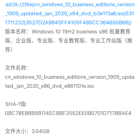
ed2k://|file|cn_windows_10_business_editions_version
_1909_updated_jan_2020_x64_dvd_b3e1f3a6.iso|531
1711232|3527D2A9845FF4105F485CC364655B66|/
版本名称：Windows 10 19H2 business x86 批量教育
版、企业版、专业版、专业教育版、专业工作站版（推
荐）

文件名称：
cn_windows_10_business_editions_version_1909_upda
ted_jan_2020_x86_dvd_e861101e.iso

SHA-1值: 
0BC78EB8B9B114ECBBF2552EE0B0701D7178BAE4

文件大小：3.54GB
