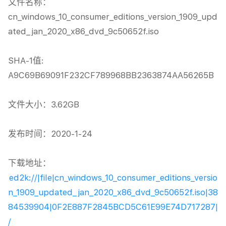
文件名称：
cn_windows_10_consumer_editions_version_1909_upd
ated_jan_2020_x86_dvd_9c50652f.iso

SHA-1值: 
A9C69B69091F232CF789968BB2363874AA56265B

文件大小：3.62GB

发布时间：2020-1-24

下载地址：
ed2k://|file|cn_windows_10_consumer_editions_versio
n_1909_updated_jan_2020_x86_dvd_9c50652f.iso|38
84539904|0F2E887F2845BCD5C61E99E74D717287|
/