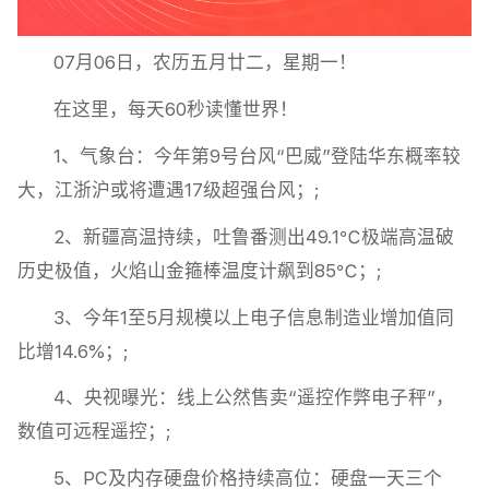
07月06日，农历五月廿二，星期一！
在这里，每天60秒读懂世界！
1、气象台：今年第9号台风“巴威”登陆华东概率较
大，江浙沪或将遭遇17级超强台风；;
2、新疆高温持续，吐鲁番测出49.1℃极端高温破
历史极值，火焰山金箍棒温度计飙到85℃；;
3、今年1至5月规模以上电子信息制造业增加值同
比增14.6%；;
4、央视曝光：线上公然售卖“遥控作弊电子秤”，
数值可远程遥控；;
5、PC及内存硬盘价格持续高位：硬盘一天三个