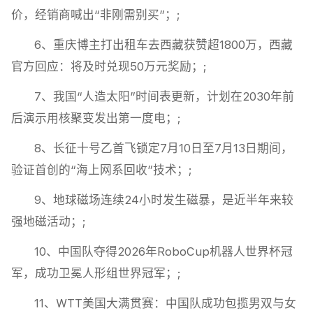
价，经销商喊出“非刚需别买”；;
6、重庆博主打出租车去西藏获赞超1800万，西藏
官方回应：将及时兑现50万元奖励；;
7、我国“人造太阳”时间表更新，计划在2030年前
后演示用核聚变发出第一度电；;
8、长征十号乙首飞锁定7月10日至7月13日期间，
验证首创的“海上网系回收”技术；;
9、地球磁场连续24小时发生磁暴，是近半年来较
强地磁活动；;
10、中国队夺得2026年RoboCup机器人世界杯冠
军，成功卫冕人形组世界冠军；;
11、WTT美国大满贯赛：中国队成功包揽男双与女