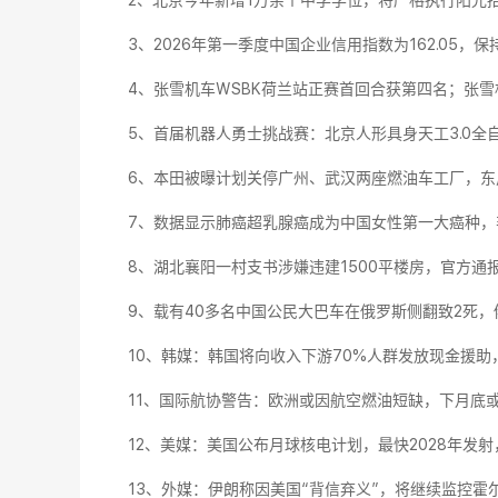
2、北京今年新增1万余个中学学位，将严格执行阳光招
3、2026年第一季度中国企业信用指数为162.05，保
4、张雪机车WSBK荷兰站正赛首回合获第四名；张雪
5、首届机器人勇士挑战赛：北京人形具身天工3.0全
6、本田被曝计划关停广州、武汉两座燃油车工厂，‌东
7、数据显示肺癌超乳腺癌成为中国女性第一大癌种，
8、湖北襄阳一村支书涉嫌违建1500平楼房，官方通
9、载有40多名中国公民大巴车在俄罗斯侧翻致2死
10、韩媒：韩国将向收入下游70%人群发放现金援助
11、国际航协警告：欧洲或因航空燃油短缺，下月底
12、美媒：美国公布月球核电计划，最快2028年发射
13、外媒：伊朗称因美国“背信弃义”，将继续监控霍