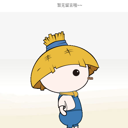
暂无留言哦~~