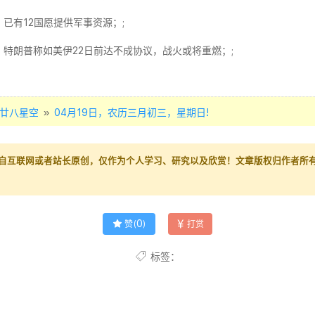
已有12国愿提供军事资源；;
特朗普称如美伊22日前达不成协议，战火或将重燃；;
»
廿八星空
04月19日，农历三月初三，星期日!
自互联网或者站长原创，仅作为个人学习、研究以及欣赏！文章版权归作者所
0
赞(
)
打赏
标签：