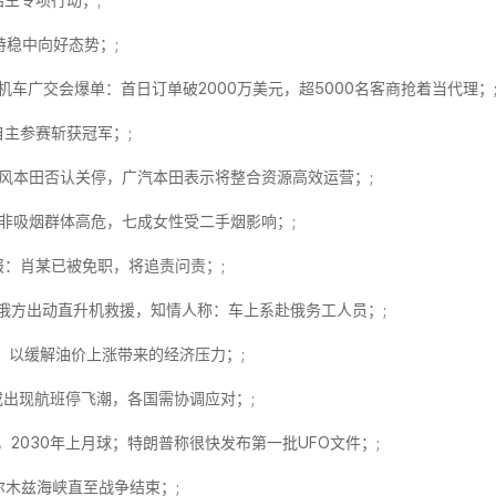
生专项行动；;
持稳中向好态势；;
机车广交会爆单：首日订单破2000万美元，超5000名客商抢着当代理；
自主参赛斩获冠军；;
风本田否认关停，广汽本田‌表示将整合资源高效运营；;
非吸烟群体高危，七成女性受二手烟影响；;
报：肖某已被免职，将追责问责；;
，俄方出动直升机救援，知情人称：车上系赴俄务工人员；;
，以缓解油价上涨带来的经济压力；;
或出现航班停飞潮，各国需协调应对；;
，2030年上月球；特朗普称很快发布第一批UFO文件；;
尔木兹海峡直至战争结束；;