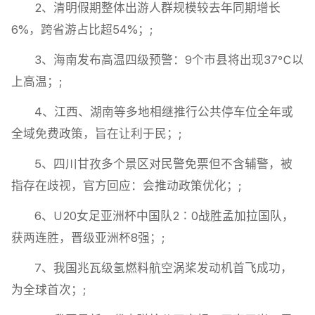
2、清明假期整体出游人群规模较去年同期增长
6%，跨省游占比超54%；;
3、海南发布高温四级预警：9个市县将出现37℃以
上高温；;
4、江西、湖南等多地相继推行公共停车位全年或
全域免费政策，旨在让利于民；;
5、四川甘孜多个景区对民警免票但不含辅警，被
指存在歧视，官方回应：会推动政策优化；;
6、U20女足亚洲杯中国队2∶0战胜孟加拉国队，
获两连胜，晋级亚洲杯8强；;
7、我国兆瓦级氢燃料航空涡桨发动机首飞成功，
为全球首次；;