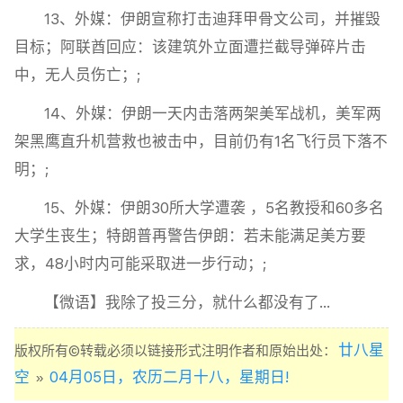
13、外媒：伊朗宣称打击迪拜甲骨文公司，并摧毁
目标；阿联酋回应：该建筑外立面遭拦截导弹碎片击
中，无人员伤亡；;
14、外媒：伊朗一天内击落两架美军战机，美军两
架黑鹰直升机营救也被击中，目前仍有1名飞行员下落不
明；;
15、外媒：伊朗30所大学遭袭 ，5名教授和60多名
大学生丧生；特朗普再警告伊朗：若未能满足美方要
求，48小时内可能采取进一步行动；;
【微语】我除了投三分，就什么都没有了…
廿八星
版权所有©转载必须以链接形式注明作者和原始出处：
空
04月05日，农历二月十八，星期日!
»