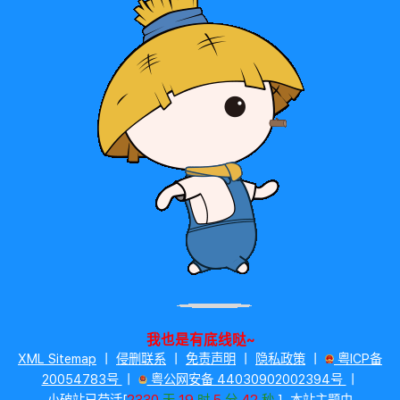
我也是有底线哒~
XML Sitemap
丨
侵删联系
丨
免责声明
丨
隐私政策
丨
粤ICP备
20054783号
丨
粤公网安备 44030902002394号
丨
2330
19
5
42
小破站已苟活[
天
时
分
秒
]
本站主题由