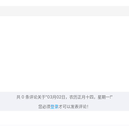
共
0
条评论关于"03月02日，农历正月十四，星期一!"
您必须
登录
才可以发表评论！