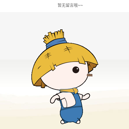
暂无留言哦~~