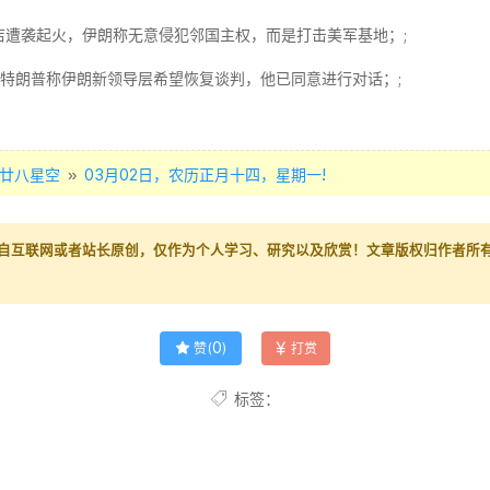
店遭袭起火，伊朗称无意侵犯邻国主权，而是打击美军基地；;
；特朗普称伊朗新领导层希望恢复谈判，他已同意进行对话；;
»
廿八星空
03月02日，农历正月十四，星期一!
自互联网或者站长原创，仅作为个人学习、研究以及欣赏！文章版权归作者所
0
赞(
)
打赏
标签：