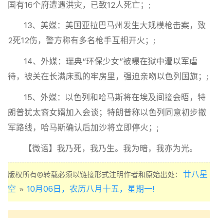
国有16个府遭遇洪灾，已致12人死亡；;
13、美媒：美国亚拉巴马州发生大规模枪击案，致
2死12伤，警方称有多名枪手互相开火；;
14、外媒：瑞典“环保少女”被曝在狱中遭以军虐
待，被关在长满床虱的牢房里，强迫亲吻以色列国旗；;
15、外媒：以色列和哈马斯将在埃及间接会晤，特
朗普犹太裔女婿加入会谈；特朗普称以色列同意初步撤
军路线，哈马斯确认后加沙将立即停火；;
【微语】我乃死，我乃生。我为暗，我亦为光。
廿八星
版权所有©转载必须以链接形式注明作者和原始出处：
空
10月06日，农历八月十五，星期一!
»