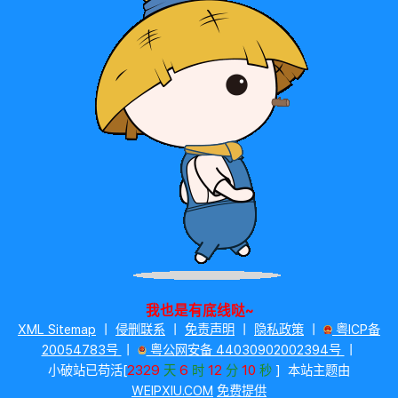
我也是有底线哒~
XML Sitemap
丨
侵删联系
丨
免责声明
丨
隐私政策
丨
粤ICP备
20054783号
丨
粤公网安备 44030902002394号
丨
2329
6
12
10
小破站已苟活[
天
时
分
秒
]
本站主题由
WEIPXIU.COM
免费提供