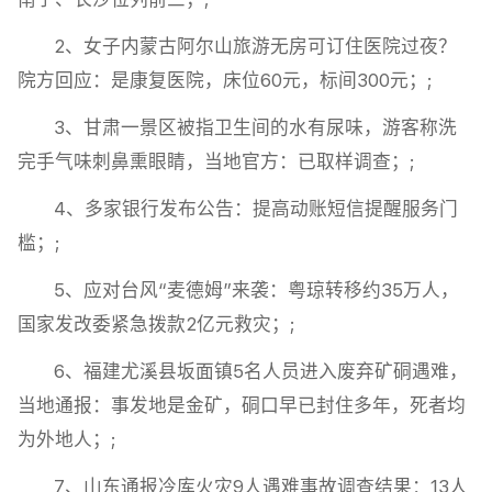
2、女子内蒙古阿尔山旅游无房可订住医院过夜？
院方回应：是康复医院，床位60元，标间300元；;
3、甘肃一景区被指卫生间的水有尿味，游客称洗
完手气味刺鼻熏眼睛，当地官方：已取样调查；;
4、多家银行发布公告：提高动账短信提醒服务门
槛；;
5、应对台风“麦德姆”来袭：粤琼转移约35万人，
国家发改委紧急拨款2亿元救灾；;
6、福建尤溪县坂面镇5名人员进入废弃矿硐遇难，
当地通报：事发地是金矿，硐口早已封住多年，死者均
为外地人；;
7、山东通报冷库火灾9人遇难事故调查结果：13人