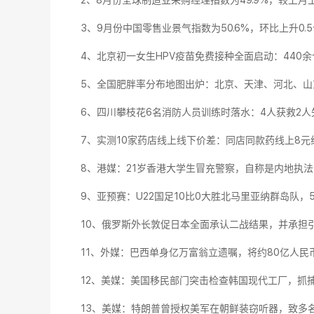
2、8月份全球制造业采购经理指数为49.9%，较上月
3、9月份中国零售业景气指数为50.6%，环比上升0
4、北京初一女生HPV疫苗免费接种全面启动：440
5、全国肥胖率分布地图出炉：北京、天津、河北、山
6、四川攀枝花6名消防人员训练时落水：4人获救2人
7、实测10家药店线上线下价差：同店同款药线上8元
8、港媒：21岁香港大学生冒充警察，自称是内地执法
9、亚预赛：U22国足10比0大胜北马里亚纳群岛队，
10、俄罗斯外长敦促日本全面承认二战结果，并承担
11、外媒：巴西单身亿万富翁立遗嘱，将约80亿人民
12、美媒：美国移民部门突击检查韩国现代工厂，抓捕
13、美媒：特朗普曾授权美军在朝鲜装窃听器，致多