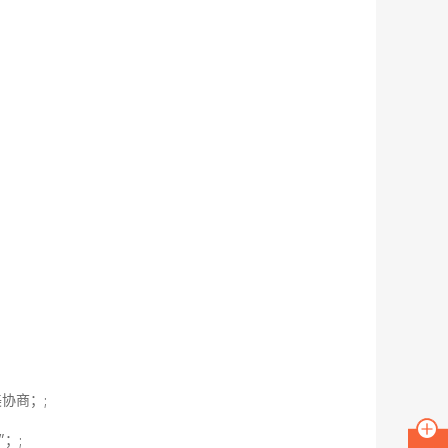
协商；;
；;