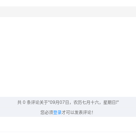
共
0
条评论关于"09月07日，农历七月十六，星期日!"
您必须
登录
才可以发表评论！