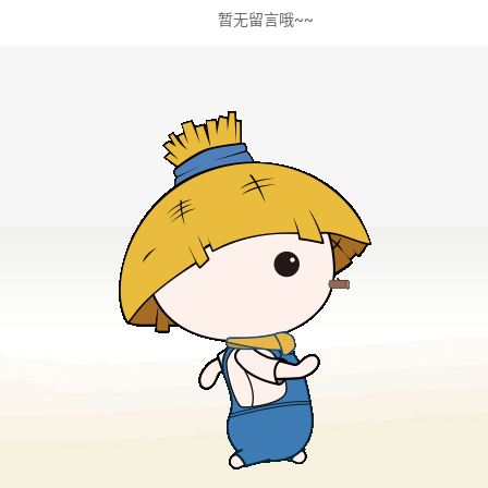
暂无留言哦~~