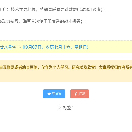
用广告技术主导地位，特朗普威胁要对欧盟启动301调查；;
核动力航母，海军首次使用印度造的战斗机等；;
»
廿八星空
09月07日，农历七月十六，星期日!
自互联网或者站长原创，仅作为个人学习、研究以及欣赏！文章版权归作者所
0
赞(
)
打赏
标签：