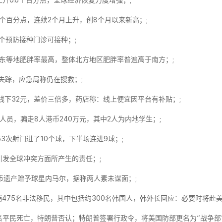
上升0.6个百分点，全球经济恢复力度增强；;
.5个百分点，连续2个月上升，创8个月以来新高；;
余个预防接种门诊可接种；;
东等地肥胖率最高，整体北方地区肥胖率普遍高于南方；;
失踪，应急局称仍在搜救；;
线下32元，差价三倍多，药店称：线上便宜因平台有补贴；;
人员，骗走8人港币240万元，其中2人为内地学生；;
53次射门进了10个球，下半场连进9球；;
引发全球冲突方面所产生的责任；;
币遗产赠予球星内马尔，据称两人素未谋面；;
475名非法移民，其中包括约300名韩国人，韩外长回应：必要时将赴美
名平民死亡，特朗普否认；特朗普签署行政令，将美国防部更名为“战争部”