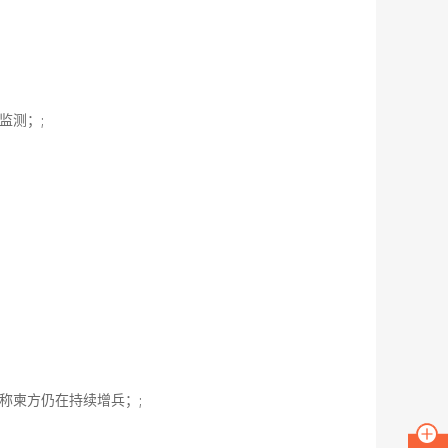
监测；;
称柬方仍在持续增兵；;