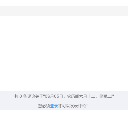
共
0
条评论关于"08月05日，农历闰六月十二，星期二!"
您必须
登录
才可以发表评论！