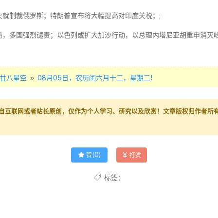
火就制裁俄罗斯；特朗普宣布将大幅提高对印度关税；;
祷，多国强烈谴责；以色列或扩大加沙行动，以总理内塔尼亚胡重申消灭哈
»
廿八星空
08月05日，农历闰六月十二，星期二!
自互联网或者站长原创，仅作为个人学习、研究以及欣赏！文章版权归作者所
0
赞(
)
打赏
标签：