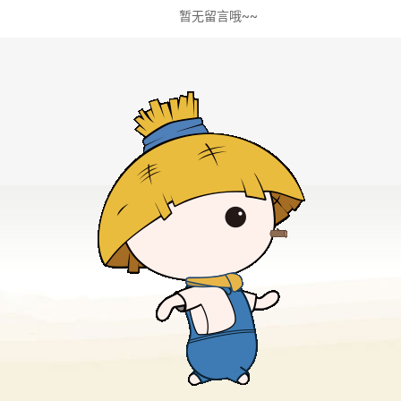
暂无留言哦~~