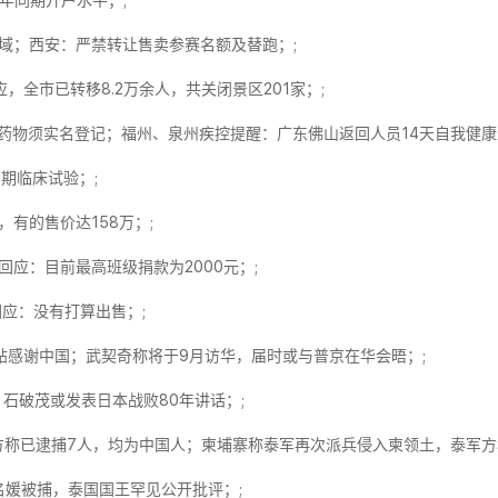
去年同期开户水平；;
域；西安：严禁转让售卖参赛名额及替跑；;
全市已转移8.2万余人，共关闭景区201家；;
药物须实名登记；福州、泉州疾控提醒：广东佛山返回人员14天自我健康
期临床试验；;
有的售价达158万；;
回应：目前最高班级捐款为2000元；;
应：没有打算出售；;
感谢中国；武契奇称将于9月访华，届时或与普京在华会晤​​；;
石破茂或发表日本战败80年讲话；;
方称已逮捕7人，均为中国人；柬埔寨称泰军再次派兵侵入柬领土，泰军方
交名媛被捕，泰国国王罕见公开批评；;