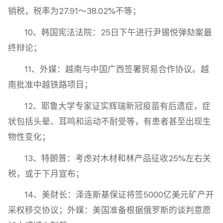
销税，税率为27.91～38.02%不等；
10、韩国宪法法院：25日下午进行尹锡悦弹劾案最
终辩论；
11、外媒：越南与中国广西签署贸易合作协议。越
南批准中越铁路项目；
12、耶鲁大学专家证实辉瑞新冠疫苗有后遗症，症
状包括头晕、耳鸣和运动不耐受等，有患者甚至出现生
物性变化；
13、特朗普：考虑对木材和林产品征收25%左右关
税，或于下月宣布；
14、美财长：泽连斯基保证将签5000亿美元矿产开
采权移交协议；外媒：美国准备根据俄罗斯的谈判意愿