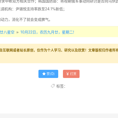
要求中断双方相关合作；韩国国防部：将视朝俄军事动向研讨是否向乌供
机构：尹锡悦支持率跌至24.1%新低；
的动力，消化不了就会变成脾气。
»
廿八星空
10月22日，农历九月廿，星期二!
自互联网或者站长原创，仅作为个人学习、研究以及欣赏！文章版权归作者所
0
赞(
)
打赏
标签：