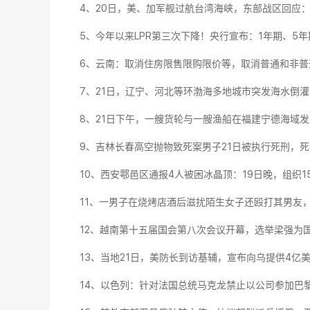
4、20日，美、加军舰过航台湾海峡，东部战区回应
5、今年以来LPR第三次下降！央行宣布：1年期、5年期以
6、云南：取消住房限售限购限价等，取消普通和非普
7、21日，辽宁、河北等环渤海多地城市突发海水倒
8、21日下午，一艘货轮与一艘渔船在福建宁德海域
9、吉林长春高空抛物致死案男子21日被执行死刑，
10、西安鄠邑区通报4人被困冰晶顶：19日晚，组织1
11、一男子在烧烤店酒后滋扰陌生女子还殴打其男友
12、越南第十五届国会第八次会议开幕，选举梁强为
13、当地21日，美防长到访基辅，宣布向乌提供4亿
14、以色列：针对法国总统马克龙禁止以公司参加巴