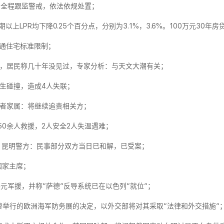
：全程跟监警戒，依法依规处置；
上LPR均下降0.25个百分点，分别为3.1%，3.6%。100万元30年房
通住宅标准限制；
灌，居民称几十年没见过，专家分析：与天文大潮有关；
发生碰撞，造成4人失联；
死者家属：将继续追责相关方；
50余人救援，2人安全2人失温遇难；
，昆明警方：民事部分双方当日已和解，已受案；
国家主席；
美元军援，并称“萨德“反导系统已在以色列“就位“；
黎举行的欧洲海军防务展的决定，以外交部将对其采取“法律和外交措施“