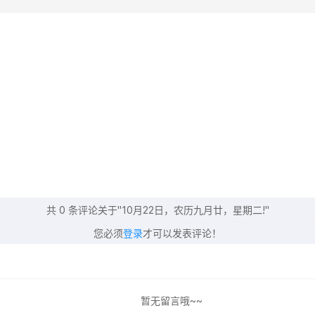
共
0
条评论关于"10月22日，农历九月廿，星期二!"
您必须
登录
才可以发表评论！
暂无留言哦~~