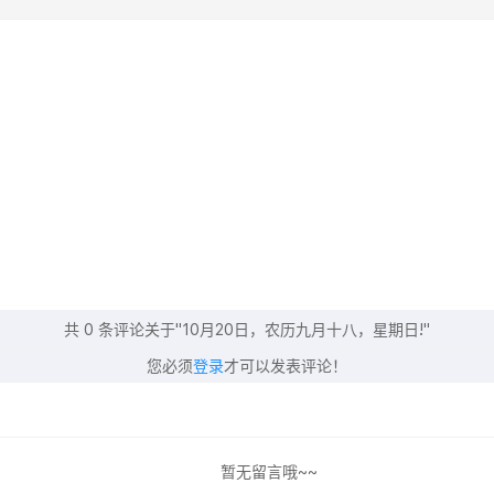
共
0
条评论关于"10月20日，农历九月十八，星期日!"
您必须
登录
才可以发表评论！
暂无留言哦~~