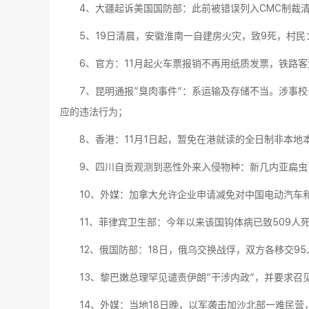
4、大疆起诉美国国防部：此前被错误列入CMC制裁
5、19日清晨，安徽淮南一自建房火灾，致9死，村
6、官方：11月起火车票报销不再用纸质发票，铁路
7、昆明通报“臭肉事件“：系运输及存储不当。涉事
应的违法行为；
8、香港：11月1日起，暂免在港就读的全日制非本
9、四川自贡观测到恶性外来入侵物种：新几内亚扁虫
10、外媒：加拿大允许企业申请减免对中国电动汽车
11、菲律宾卫生部：今年以来该国钩体病已致509人
12、俄国防部：18日，俄乌交换战俘，双方各移交9
13、黎巴嫩总理罕见谴责伊朗“干涉内政“，并要求召
14、外媒：当地18日晚，以军袭击加沙北部一难民营