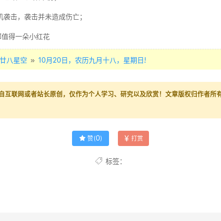
人机袭击，袭击并未造成伤亡；
都值得一朵小红花
»
廿八星空
10月20日，农历九月十八，星期日!
自互联网或者站长原创，仅作为个人学习、研究以及欣赏！文章版权归作者所
0
赞(
)
打赏
标签：