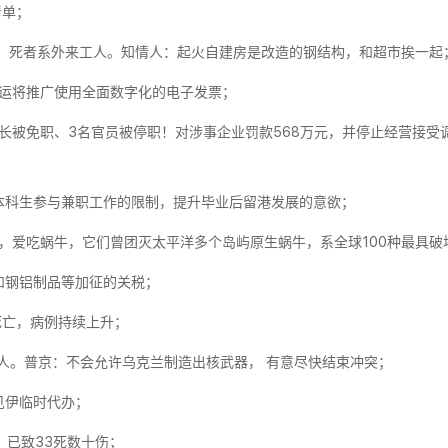
清单；
民：死者系外来工人。知情人：起火自建房是改造的钢结构，和超市挨一起
客运将推广使用全面数字化的电子发票；
校长被免职、3名官员被停职！对涉事企业罚款568万元，并停止经营接
地本科生参与兼职工作的限制，提升毕业后留港发展的意欲；
，爱吃蜗牛，它们曾团灭太平洋多个岛屿原生蜗牛，系全球100种最具破
和钢铝制品等加征的关税；
死亡，病例持续上升；
5人。普京：不会允许乌克兰制造出核武器， 有意尽快结束冲突；
见伊临时代办；
，已致33死数十伤；