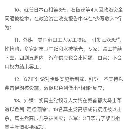
10、就任日本首相第3天，石破茂等4人因政治资金
问题被检举，在政治资金收支报告中存在“少写收入“行
为；
11、外媒：美国港口工人罢工持续，引发民众恐慌
性抢购，多家超市卫生纸和水被抢光，专家：罢工持续
下去，四到五周内，汽车供应也会出问题，白宫：不会
用权力结束罢工；
12、G7正讨论对伊朗实施新制裁，拜登：不支持以
袭击伊朗核设施，敦促以色列做出“相称“反应；
13、外媒：黎真主党领导人女婿在叙首都大马士革
遭以色列“定点清除“。18名真主党高级成员接连被以击
杀，真主党高层几乎被团灭；以军：3日袭击了黎巴嫩
真主党情报指挥部；