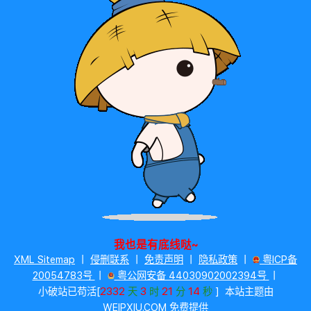
我也是有底线哒~
XML Sitemap
丨
侵删联系
丨
免责声明
丨
隐私政策
丨
粤ICP备
20054783号
丨
粤公网安备 44030902002394号
丨
2332
3
21
15
小破站已苟活[
天
时
分
秒
]
本站主题由
WEIPXIU.COM
免
费提供