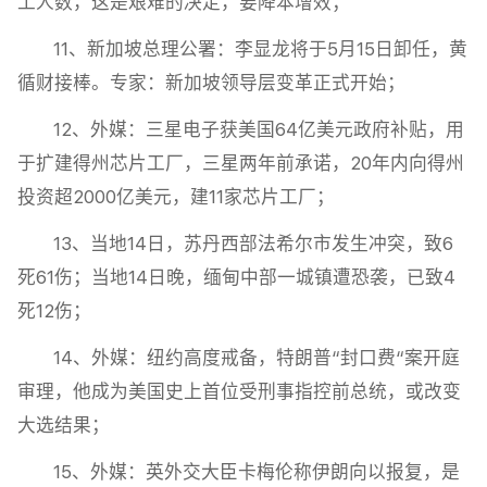
工人数，这是艰难的决定，要降本增效；
11、新加坡总理公署：李显龙将于5月15日卸任，黄
循财接棒。专家：新加坡领导层变革正式开始；
12、外媒：三星电子获美国64亿美元政府补贴，用
于扩建得州芯片工厂，三星两年前承诺，20年内向得州
投资超2000亿美元，建11家芯片工厂；
13、当地14日，苏丹西部法希尔市发生冲突，致6
死61伤；当地14日晚，缅甸中部一城镇遭恐袭，已致4
死12伤；
14、外媒：纽约高度戒备，特朗普“封口费“案开庭
审理，他成为美国史上首位受刑事指控前总统，或改变
大选结果；
15、外媒：英外交大臣卡梅伦称伊朗向以报复，是