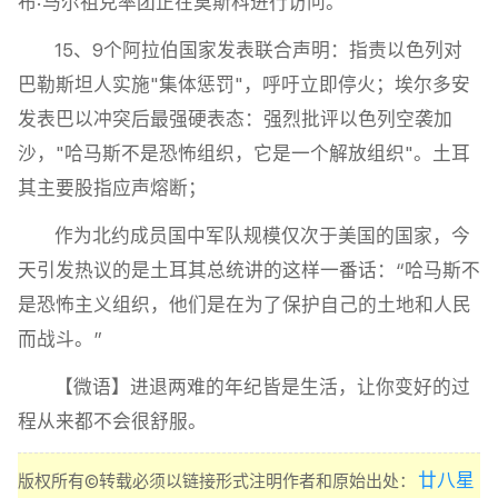
布·马尔祖克率团正在莫斯科进行访问。
15、9个阿拉伯国家发表联合声明：指责以色列对
巴勒斯坦人实施"集体惩罚"，呼吁立即停火；埃尔多安
发表巴以冲突后最强硬表态：强烈批评以色列空袭加
沙，"哈马斯不是恐怖组织，它是一个解放组织"。土耳
其主要股指应声熔断；
作为北约成员国中军队规模仅次于美国的国家，今
天引发热议的是土耳其总统讲的这样一番话：“哈马斯不
是恐怖主义组织，他们是在为了保护自己的土地和人民
而战斗。”
【微语】进退两难的年纪皆是生活，让你变好的过
程从来都不会很舒服。
廿八星
版权所有©转载必须以链接形式注明作者和原始出处：