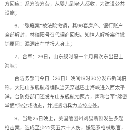
方回应：系筹资筹劳，从婴儿到老人都收，为建设公共
设施；
6、"张庭案"被法院撤销，其96套房产、银行账户
全部解封，林瑞阳号召代理商回归。知情人解析案件撤
销原因：漏洞出在举报人身上；
7、台军：26日，山东舰时隔一个月再次东出巴士
海峡；
台防务部门今日（26日）晚间18时30分发布新闻稿
称，大陆山东舰航母编队当天穿越巴士海峡进入西太平
洋。台防务部门还发布山东舰航拍照片，声称台军“绵密
掌握”海空域动态，并派适切兵力监控应处。
8、当地25日晚上，美国缅因州刘易斯顿发生多起
枪击案，造成至少22死五六十人伤，嫌犯系枪械教官，